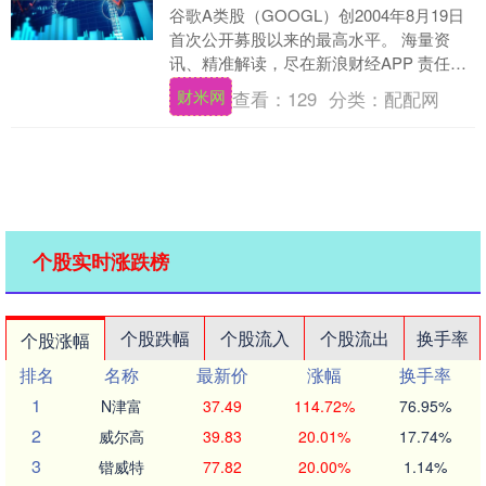
谷歌A类股（GOOGL）创2004年8月19日
首次公开募股以来的最高水平。 海量资
讯、精准解读，尽在新浪财经APP 责任编
辑：张俊 SF065....
财米网
查看：
129
分类：
配配网
个股实时涨跌榜
个股跌幅
个股流入
个股流出
换手率
个股涨幅
排名
名称
最新价
涨幅
换手率
1
N津富
37.49
114.72%
76.95%
2
威尔高
39.83
20.01%
17.74%
3
锴威特
77.82
20.00%
1.14%