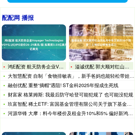
配配网 播报
鸿E配资 航天防务企业Voyager Technologie
溢诚优配 郭大顺对红山文化与中华文明的36个回答｜上博红山特
大智慧配资 自制「食物排敏表」，新手爸妈也能轻松带娃吃遍天下
融创优配 重整“摘帽”遇阻! ST金科2025年报成生死线
财富家 格莱姆斯: 我最后防守哈登可能犯规了 也可能没犯规
玖富智配 稀土ETF: 富国基金管理有限公司关于旗下基金投资
河源华锋 大摩：料今年楼价及租金升10%和5% 偏好新鸿基地