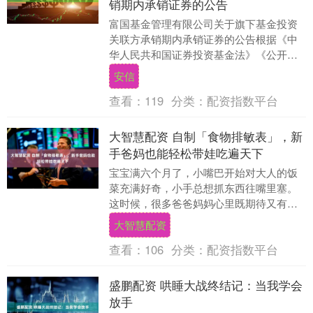
销期内承销证券的公告
富国基金管理有限公司关于旗下基金投资
关联方承销期内承销证券的公告根据《中
华人民共和国证券投资基金法》《公开募
集证券投资基金运作管理办法》《公开募
安信
集证券投资基金信....
查看：
119
分类：
配资指数平台
大智慧配资 自制「食物排敏表」，新
手爸妈也能轻松带娃吃遍天下
宝宝满六个月了，小嘴巴开始对大人的饭
菜充满好奇，小手总想抓东西往嘴里塞。
这时候，很多爸爸妈妈心里既期待又有点
小紧张：第一口辅食该吃什么？会不会过
大智慧配资
敏？怎么知道宝宝....
查看：
106
分类：
配资指数平台
盛鹏配资 哄睡大战终结记：当我学会
放手