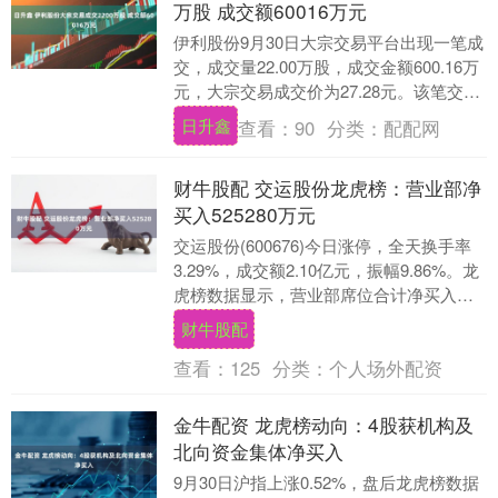
万股 成交额60016万元
伊利股份9月30日大宗交易平台出现一笔成
交，成交量22.00万股，成交金额600.16万
元，大宗交易成交价为27.28元。该笔交易
的买方营业部为招商证券股份有限....
日升鑫
查看：
90
分类：
配配网
财牛股配 交运股份龙虎榜：营业部净
买入525280万元
交运股份(600676)今日涨停，全天换手率
3.29%，成交额2.10亿元，振幅9.86%。龙
虎榜数据显示，营业部席位合计净买入
5252.80万元。 上交所公开....
财牛股配
查看：
125
分类：
个人场外配资
金牛配资 龙虎榜动向：4股获机构及
北向资金集体净买入
9月30日沪指上涨0.52%，盘后龙虎榜数据