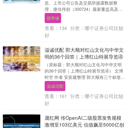
息、上市公司公告及交易所披露数据整
理，捷佳伟创（300724）最新董监高及相
关人员股份变动情况：2025年7月22日公司
捷希缘
董....
查看：
134
分类：
哪个证券公司比较
好
溢诚优配 郭大顺对红山文化与中华文
明的36个回答｜上博红山特展导览④
（原标题：郭大顺对红山文化与中华文明
的36个回答｜上博红山特展导览④） 文博
时空 作者 安富建整理 郭大顺有三个标签：
红山文化第一人、苏秉琦弟子、河北宣化
溢诚优配
人。....
查看：
161
分类：
哪个证券公司比较
好
晟红网 传OpenAI二级股票发售规模
激增至103亿美元 估值飙至5000亿创