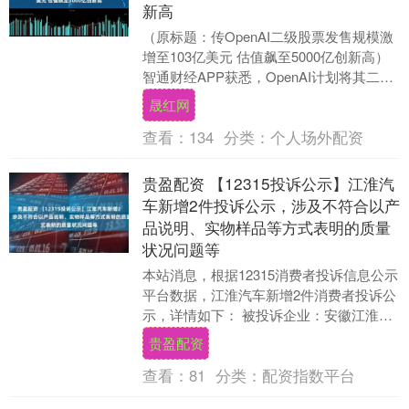
新高
（原标题：传OpenAI二级股票发售规模激
增至103亿美元 估值飙至5000亿创新高）
智通财经APP获悉，OpenAI计划将其二级
股票发售规模扩大超40亿美元....
晟红网
查看：
134
分类：
个人场外配资
贵盈配资 【12315投诉公示】江淮汽
车新增2件投诉公示，涉及不符合以产
品说明、实物样品等方式表明的质量
状况问题等
本站消息，根据12315消费者投诉信息公示
平台数据，江淮汽车新增2件消费者投诉公
示，详情如下： 被投诉企业：安徽江淮汽
车集团股份有限公司投诉基本信息：2025
贵盈配资
年....
查看：
81
分类：
配资指数平台