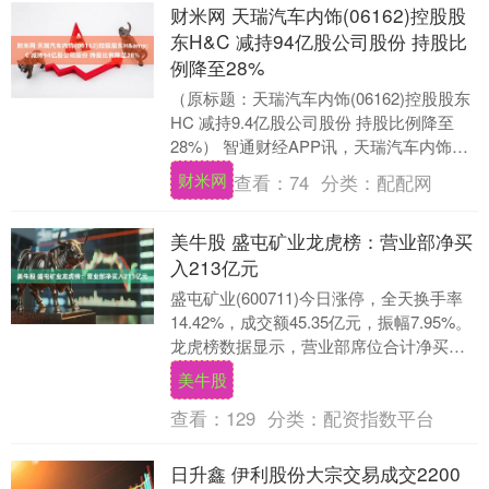
财米网 天瑞汽车内饰(06162)控股股
东H&C 减持94亿股公司股份 持股比
例降至28%
（原标题：天瑞汽车内饰(06162)控股股东
HC 减持9.4亿股公司股份 持股比例降至
28%） 智通财经APP讯，天瑞汽车内饰
(06162)公布，HC Grou....
财米网
查看：
74
分类：
配配网
美牛股 盛屯矿业龙虎榜：营业部净买
入213亿元
盛屯矿业(600711)今日涨停，全天换手率
14.42%，成交额45.35亿元，振幅7.95%。
龙虎榜数据显示，营业部席位合计净买入
2.13亿元。 上交所公开信....
美牛股
查看：
129
分类：
配资指数平台
日升鑫 伊利股份大宗交易成交2200