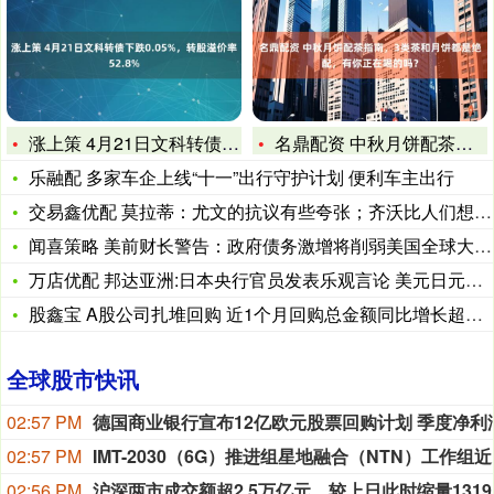
涨上策 4月21日文科转债下跌0.05%，转股溢价率52.8
名鼎配资 中秋月饼配茶指南，3类茶和月饼都是绝配，有你正在喝
乐融配 多家车企上线“十一”出行守护计划 便利车主出行
交易鑫优配 莫拉蒂：尤文的抗议有些夸张；齐沃比人们想象的更像
闻喜策略 美前财长警告：政府债务激增将削弱美国全球大国的地位
万店优配 邦达亚洲:日本央行官员发表乐观言论 美元日元承压收
股鑫宝 A股公司扎堆回购 近1个月回购总金额同比增长超五成
全球股市快讯
02:57 PM
02:57 PM
IMT-
02:56 PM
沪深两