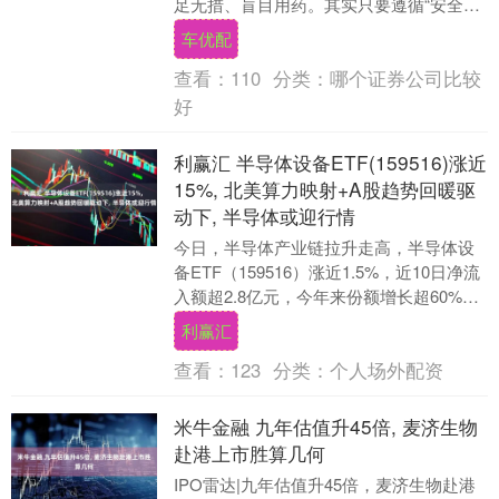
足无措、盲目用药。其实只要遵循“安全优
先、对症用药”的原则，选对药剂、用对方
车优配
法，就能有效....
查看：
110
分类：
哪个证券公司比较
好
利赢汇 半导体设备ETF(159516)涨近
15%, 北美算力映射+A股趋势回暖驱
动下, 半导体或迎行情
今日，半导体产业链拉升走高，半导体设
备ETF（159516）涨近1.5%，近10日净流
入额超2.8亿元，今年来份额增长超60%，
当前规模近30亿元，位于同类半导....
利赢汇
查看：
123
分类：
个人场外配资
米牛金融 九年估值升45倍, 麦济生物
赴港上市胜算几何
IPO雷达|九年估值升45倍，麦济生物赴港