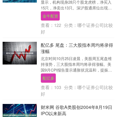
显示，机构现身28只个股龙虎榜，净买入
15只，净卖出13只。深沪股通席位出现在
18只个股龙虎榜。 证券时报数据宝统计....
金牛配资
查看：
122
分类：
哪个证券公司比较
好
配亿多 尾盘：三大股指本周均将录得
涨幅
北京时间10月25日凌晨，美股周五尾盘维
持涨势，三大股指本周均将录得涨幅。美
国9月CPI报告显示通胀状况温和，提振了
投资者的乐观情绪。市场认为美联储可以
配亿多
维持其降....
查看：
103
分类：
哪个证券公司比较
好
财米网 谷歌A类股创2004年8月19日
IPO以来新高