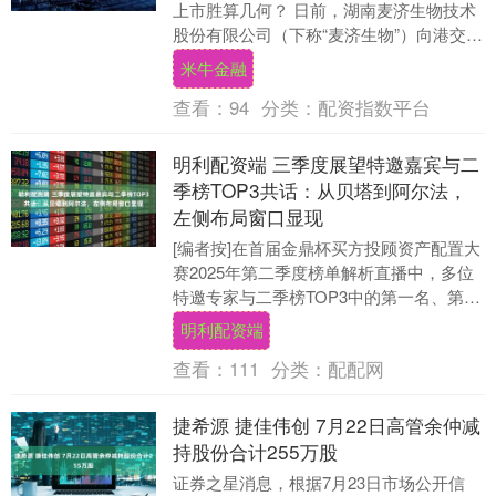
上市胜算几何？ 日前，湖南麦济生物技术
股份有限公司（下称“麦济生物”）向港交所
主板递交上市申请，中金公司担任独家保
米牛金融
荐人....
查看：
94
分类：
配资指数平台
明利配资端 三季度展望特邀嘉宾与二
季榜TOP3共话：从贝塔到阿尔法，
左侧布局窗口显现
[编者按]在首届金鼎杯买方投顾资产配置大
赛2025年第二季度榜单解析直播中，多位
特邀专家与二季榜TOP3中的第一名、第三
名围绕三季度及后半年市场... 在首届“....
明利配资端
查看：
111
分类：
配配网
捷希源 捷佳伟创 7月22日高管余仲减
持股份合计255万股
证券之星消息，根据7月23日市场公开信