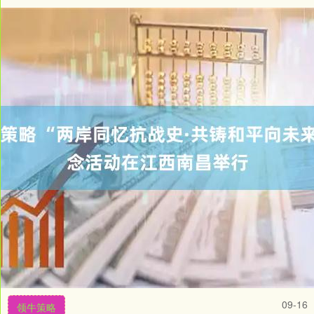
09-16
领牛策略