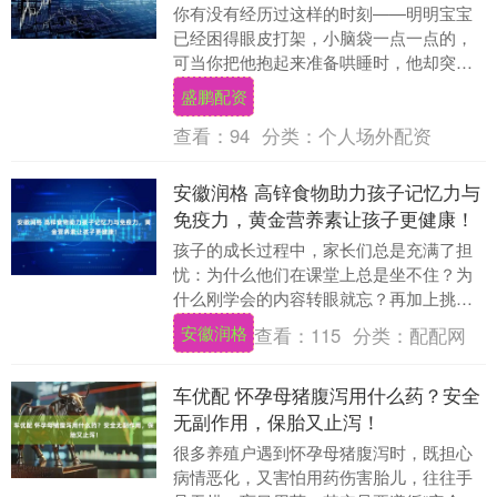
你有没有经历过这样的时刻——明明宝宝
已经困得眼皮打架，小脑袋一点一点的，
可当你把他抱起来准备哄睡时，他却突然
像被按了开关一样，手脚并用拼命挣扎，
盛鹏配资
哭得撕心裂肺？你....
查看：
94
分类：
个人场外配资
安徽润格 高锌食物助力孩子记忆力与
免疫力，黄金营养素让孩子更健康！
孩子的成长过程中，家长们总是充满了担
忧：为什么他们在课堂上总是坐不住？为
什么刚学会的内容转眼就忘？再加上挑食
和频繁生病，这些问题常常让父母们心烦
安徽润格
查看：
115
分类：
配配网
意乱。其实，很多....
车优配 怀孕母猪腹泻用什么药？安全
无副作用，保胎又止泻！
很多养殖户遇到怀孕母猪腹泻时，既担心
病情恶化，又害怕用药伤害胎儿，往往手