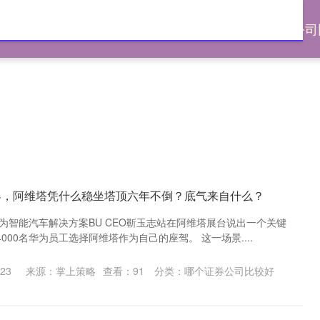
网
配资指数平台
个人场外配资
哪个证券公司
界，阿维塔凭什么稳坐塔顶六年不倒？底气来自什么？
华为智能汽车解决方案BU CEO靳玉志站在阿维塔展台说出一个关键
000名华为员工选择阿维塔作为自己的座驾。 这一场景....
23
来源：掌上策略
查看：
91
分类：
哪个证券公司比较好