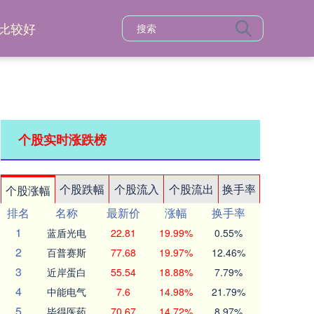
比较好
个股实时涨跌榜
个股跌幅
个股流入
个股流出
换手率
个股涨幅
排名
名称
最新价
涨幅
换手率
1
蓝盾光电
22.81
19.99%
0.55%
2
百普赛斯
77.68
19.97%
12.46%
3
近岸蛋白
55.54
18.88%
7.79%
4
中能电气
7.6
14.98%
21.79%
5
毕得医药
70.67
14.72%
8.97%