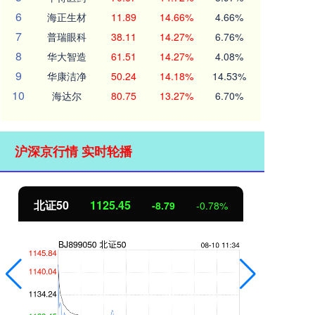
6
海正生材
11.89
14.66%
4.66%
7
普瑞眼科
38.11
14.27%
6.76%
8
华大智造
61.51
14.27%
4.08%
9
华康洁净
50.24
14.18%
14.53%
10
海达尔
80.75
13.27%
6.70%
沪深京行情 实时轮播
北证50
1125.45
创
-8.79
-0.78%