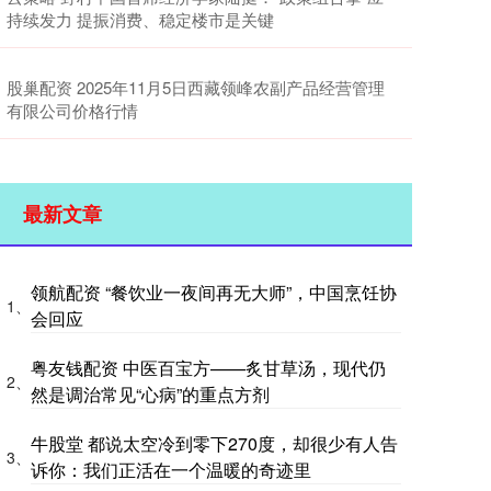
持续发力 提振消费、稳定楼市是关键
股巢配资 2025年11月5日西藏领峰农副产品经营管理
有限公司价格行情
最新文章
领航配资 “餐饮业一夜间再无大师”，中国烹饪协
1、
会回应
粤友钱配资 中医百宝方——炙甘草汤，现代仍
2、
然是调治常见“心病”的重点方剂
牛股堂 都说太空冷到零下270度，却很少有人告
3、
诉你：我们正活在一个温暖的奇迹里