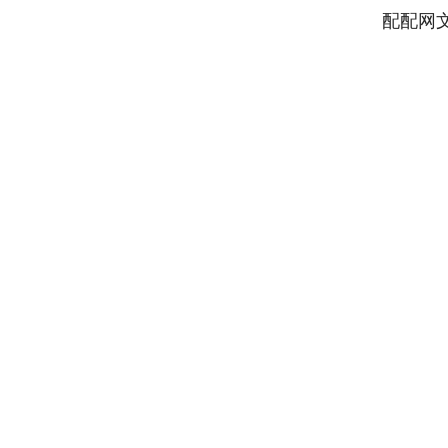
配配网
深证成指
14148.86
87
0.20%
-162.15
-