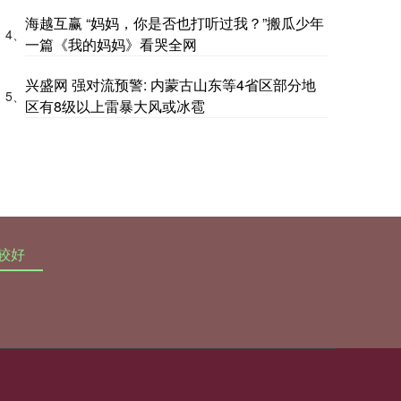
海越互赢 “妈妈，你是否也打听过我？”搬瓜少年
4、
一篇《我的妈妈》看哭全网
兴盛网 强对流预警: 内蒙古山东等4省区部分地
5、
区有8级以上雷暴大风或冰雹
较好