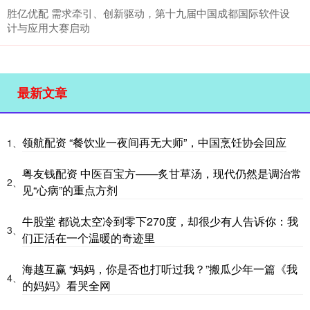
胜亿优配 需求牵引、创新驱动，第十九届中国成都国际软件设
计与应用大赛启动
最新文章
领航配资 “餐饮业一夜间再无大师”，中国烹饪协会回应
1、
粤友钱配资 中医百宝方——炙甘草汤，现代仍然是调治常
2、
见“心病”的重点方剂
牛股堂 都说太空冷到零下270度，却很少有人告诉你：我
3、
们正活在一个温暖的奇迹里
海越互赢 “妈妈，你是否也打听过我？”搬瓜少年一篇《我
4、
的妈妈》看哭全网