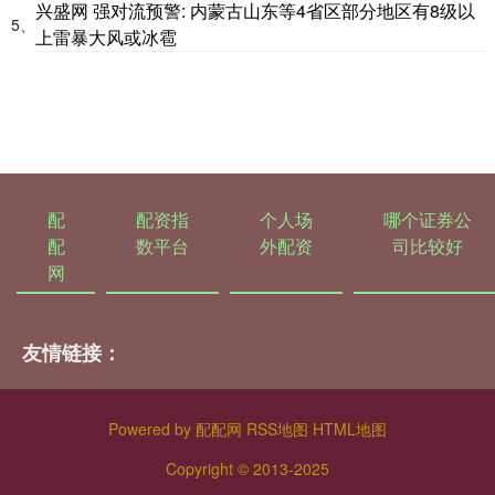
兴盛网 强对流预警: 内蒙古山东等4省区部分地区有8级以
5、
上雷暴大风或冰雹
配
配资指
个人场
哪个证券公
配
数平台
外配资
司比较好
网
友情链接：
Powered by
配配网
RSS地图
HTML地图
Copyright
© 2013-2025