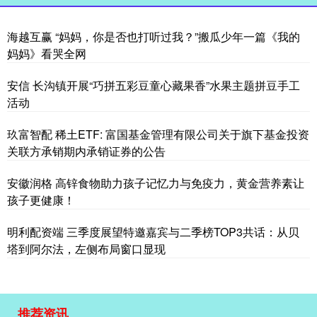
海越互赢 “妈妈，你是否也打听过我？”搬瓜少年一篇《我的
妈妈》看哭全网
安信 长沟镇开展“巧拼五彩豆童心藏果香”水果主题拼豆手工
活动
玖富智配 稀土ETF: 富国基金管理有限公司关于旗下基金投资
关联方承销期内承销证券的公告
安徽润格 高锌食物助力孩子记忆力与免疫力，黄金营养素让
孩子更健康！
明利配资端 三季度展望特邀嘉宾与二季榜TOP3共话：从贝
塔到阿尔法，左侧布局窗口显现
推荐资讯