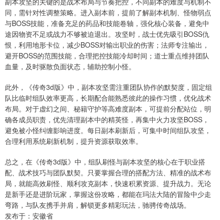
副本攻坚的关键的是战术布局与节奏把控，不同副本的难度与机制不
同，需针对性调整策略。进入副本前，提前了解副本机制、怪物弱点
与BOSS技能，准备充足的药品和技能卷轴，强化核心装备，避免中
途因物资不足或战力不够被迫退出。攻坚时，战士优先吸引BOSS仇
恨，利用地形卡位，减少BOSS对输出职业的伤害；法师专注输出，
避开BOSS的范围技能，合理把控技能冷却时间；道士重点维持团队
血量，及时驱散负面状态，辅助控制小怪。
此外，《传奇3d版》中，副本攻坚需注重团队协作的默契度，固定组
队比临时组队效率更高，长期配合能熟悉彼此的操作习惯，优化战术
布局。对于虚幻之间、秘籍守护等高难度副本，可提前分配站位，明
确各成员职责，优先清理副本中的精英怪，再集中火力攻坚BOSS，
避免被小怪纠缠影响进度。每日副本刷新后，可集中时间组队攻坚，
合理利用系统刷新机制，提升资源获取效率。
总之，在《传奇3d版》中，组队刷怪与副本攻坚的核心在于职业搭
配、战术技巧与团队默契。只要掌握合理的搭配方法、精准的战术布
局，就能高效刷怪、顺利攻克副本，快速积累资源、提升战力。无论
是新手还是进阶玩家，掌握这份攻略，都能在玛法大陆的冒险中少走
弯路，与队友携手并肩，解锁更多精彩玩法，驰骋传奇战场。
发布于：安徽省