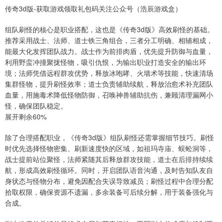
传奇3d版-获取游戏领取礼包码关注公众号（浩辰游戏盒）
组队刷怪的核心是职业搭配，这也是《传奇3d版》高效刷怪的基础。
推荐采用战士、法师、道士铁三角组合，三者分工明确、相辅相成，
能最大化发挥团队战力。战士作为前排肉盾，优先提升防御与血量，
利用野蛮冲撞聚拢怪物，吸引仇恨，为输出职业打造安全的输出环
境；法师凭借远程群攻优势，释放冰咆哮、火墙术等技能，快速清场
集群怪物，提升刷怪效率；道士负责辅助续航，释放治愈术补充团队
血量，用施毒术降低怪物防御，召唤神兽辅助抗伤，兼顾清理漏网小
怪，确保团队稳定。
展开剩余60%
除了合理搭配职业，《传奇3d版》组队刷怪还需掌握细节技巧。刷怪
时优先选择怪物密集、刷新速度快的区域，如祖玛寺庙、蜈蚣洞等，
战士提前站位聚怪，法师紧随其后释放群攻技能，道士在后排持续续
航，形成高效刷怪循环。同时，开启团队语音沟通，及时告知队友自
身状态与怪物分布，避免因配合失误导致减员；刷怪过程中合理分配
拾取权限，确保资源不遗漏，多余装备可后续分解，用于装备强化与
合成。