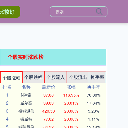
比较好
个股实时涨跌榜
个股跌幅
个股流入
个股流出
换手率
个股涨幅
排名
名称
最新价
涨幅
换手率
1
N津富
37.88
116.95%
70.88%
2
威尔高
39.83
20.01%
17.64%
3
盛科通信
420.53
20.00%
5.23%
4
锴威特
77.82
20.00%
1.11%
5
科翔股份
64.32
20.00%
12.14%