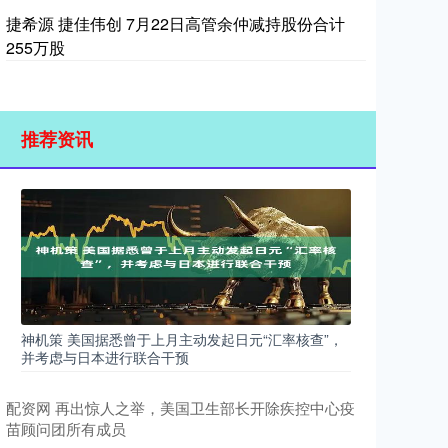
捷希源 捷佳伟创 7月22日高管余仲减持股份合计
255万股
推荐资讯
神机策 美国据悉曾于上月主动发起日元“汇率核查”，
并考虑与日本进行联合干预
配资网 再出惊人之举，美国卫生部长开除疾控中心疫
苗顾问团所有成员