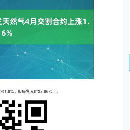
沪深300
4652.17
0.25%
-5.99
-0.13%
1.6%，报每兆瓦时32.66欧元。