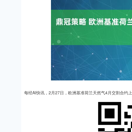
深证成指
14108.62
2.73
0.59%
-35.58
-
每经AI快讯，2月27日，欧洲基准荷兰天然气4月交割合约上涨