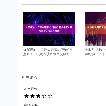
优配好油 十五运会开幕式“序曲”看
牛股堂 人民币
点来了！暖场表演环节首次剧透
年5月4日以来
相关评论
本文评分
*
评论内容
*