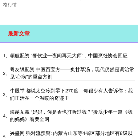
格行情
最新文章
领航配资 “餐饮业一夜间再无大师”，中国烹饪协会回应
1、
粤友钱配资 中医百宝方——炙甘草汤，现代仍然是调治常
2、
见“心病”的重点方剂
牛股堂 都说太空冷到零下270度，却很少有人告诉你：我
3、
们正活在一个温暖的奇迹里
海越互赢 “妈妈，你是否也打听过我？”搬瓜少年一篇《我
4、
的妈妈》看哭全网
兴盛网 强对流预警: 内蒙古山东等4省区部分地区有8级以
5、