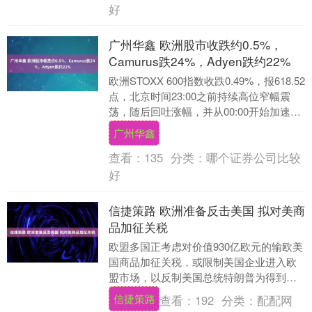
好
广州华鑫 欧洲股市收跌约0.5%，
Camurus跌24%，Adyen跌约22%
欧洲STOXX 600指数收跌0.49%，报618.52
点，北京时间23:00之前持续高位窄幅震
荡，随后回吐涨幅，并从00:00开始加速下
跌。 欧元区STOXX....
广州华鑫
查看：
135
分类：
哪个证券公司比较
好
信捷策路 欧洲准备反击美国 拟对美商
品加征关税
欧盟多国正考虑对价值930亿欧元的输欧美
国商品加征关税，或限制美国企业进入欧
盟市场，以反制美国总统特朗普为得到格
陵兰岛而对欧洲8国加征关税。这份关税清
信捷策路
查看：
192
分类：
配配网
单去年就已....