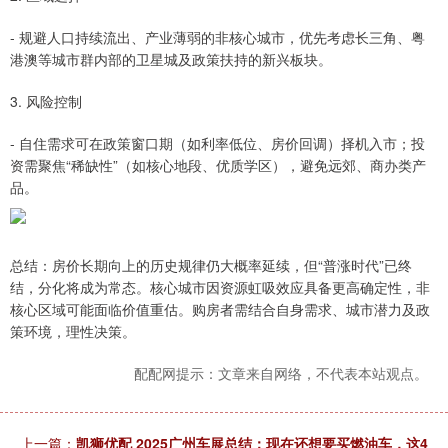
- 规避人口持续流出、产业薄弱的非核心城市，优先考虑长三角、粤
港澳等城市群内部的卫星城及政策扶持的新兴板块。
3. 风险控制
- 自住需求可在政策窗口期（如利率低位、房价回调）择机入市；投
资需聚焦“稀缺性”（如核心地段、优质学区），避免远郊、商办类产
品。
总结：房价长期向上的历史规律仍大概率延续，但“普涨时代”已终
结，分化将成为常态。核心城市因资源虹吸效应具备更高确定性，非
核心区域可能面临价值重估。购房者需结合自身需求、城市潜力及政
策环境，理性决策。
配配网提示：文章来自网络，不代表本站观点。
上一篇：
凯狮优配 2025广州车展总结：现在还想要买燃油车，这4