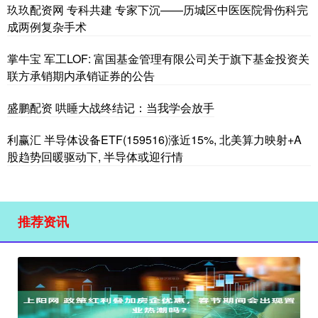
玖玖配资网 专科共建 专家下沉——历城区中医医院骨伤科完
成两例复杂手术
掌牛宝 军工LOF: 富国基金管理有限公司关于旗下基金投资关
联方承销期内承销证券的公告
盛鹏配资 哄睡大战终结记：当我学会放手
利赢汇 半导体设备ETF(159516)涨近15%, 北美算力映射+A
股趋势回暖驱动下, 半导体或迎行情
推荐资讯