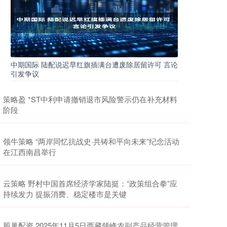
中期国际 陆配说迟早红旗插满台遭废除居留许可 言论
引发争议
策略盈 *ST中利申请撤销退市风险警示仍在补充材料
阶段
领牛策略 “两岸同忆抗战史·共铸和平向未来”纪念活动
在江西南昌举行
云策略 野村中国首席经济学家陆挺：“政策组合拳”应
持续发力 提振消费、稳定楼市是关键
股巢配资 2025年11月5日西藏领峰农副产品经营管理