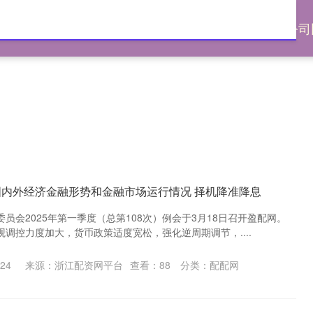
网
配资指数平台
个人场外配资
哪个证券公司
国内外经济金融形势和金融市场运行情况 择机降准降息
员会2025年第一季度（总第108次）例会于3月18日召开盈配网。
调控力度加大，货币政策适度宽松，强化逆周期调节，....
24
来源：浙江配资网平台
查看：
88
分类：
配配网