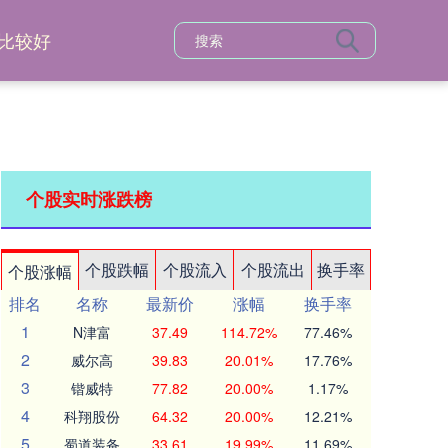
比较好
个股实时涨跌榜
个股跌幅
个股流入
个股流出
换手率
个股涨幅
排名
名称
最新价
涨幅
换手率
1
N津富
37.49
114.72%
77.46%
2
威尔高
39.83
20.01%
17.76%
3
锴威特
77.82
20.00%
1.17%
4
科翔股份
64.32
20.00%
12.21%
5
蜀道装备
33.61
19.99%
11.69%