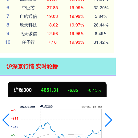
6
中巨芯
27.85
19.99%
32.20%
7
广哈通信
19.03
19.99%
5.84%
8
欣天科技
18.02
19.97%
28.44%
9
飞天诚信
12.56
19.96%
8.49%
10
任子行
7.16
19.93%
31.42%
沪深京行情 实时轮播
沪深300
4651.31
北
-6.85
-0.15%