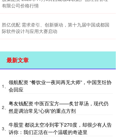
有限公司价格行情
胜亿优配 需求牵引、创新驱动，第十九届中国成都国
际软件设计与应用大赛启动
最新文章
领航配资 “餐饮业一夜间再无大师”，中国烹饪协
1、
会回应
粤友钱配资 中医百宝方——炙甘草汤，现代仍
2、
然是调治常见“心病”的重点方剂
牛股堂 都说太空冷到零下270度，却很少有人告
3、
诉你：我们正活在一个温暖的奇迹里