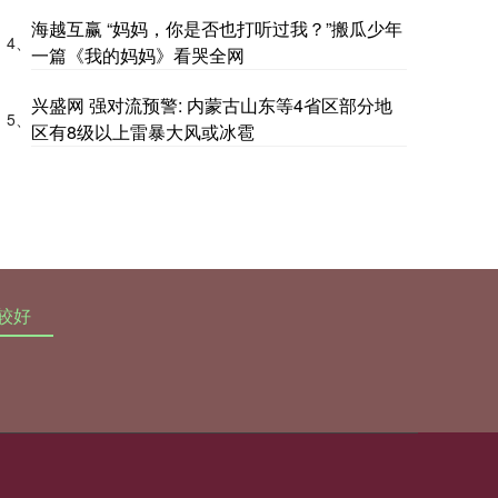
海越互赢 “妈妈，你是否也打听过我？”搬瓜少年
4、
一篇《我的妈妈》看哭全网
兴盛网 强对流预警: 内蒙古山东等4省区部分地
5、
区有8级以上雷暴大风或冰雹
较好