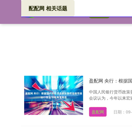
配配网 相关话题
配配
首页
盈配网 央行：根据
中国人民银行货币政策委
会议认为，今年以来宏观
盈配网
日期：09-