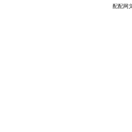
配配网
上证指数
3900.35
00
-0.01%
21.92
0.