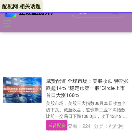
配配网 相关话题
威贤配资 全球市场：美股收跌 特斯拉
跌超14% “稳定币第一股”Circle上市
首日大涨168%
美股市场：美股三大指数06月05日收盘全
线下跌。截至收盘，道琼斯工业平均指数
比前一交易日下跌108.0点，收于42319.74
点，跌幅为0.25%；标准普尔50....
威贤配资
查看：
224
分类：
配配网