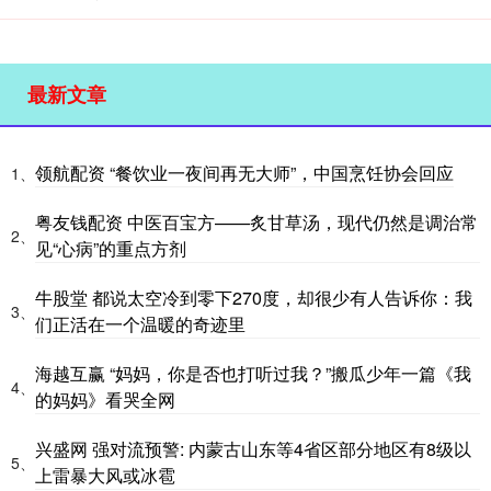
最新文章
领航配资 “餐饮业一夜间再无大师”，中国烹饪协会回应
1、
粤友钱配资 中医百宝方——炙甘草汤，现代仍然是调治常
2、
见“心病”的重点方剂
牛股堂 都说太空冷到零下270度，却很少有人告诉你：我
3、
们正活在一个温暖的奇迹里
海越互赢 “妈妈，你是否也打听过我？”搬瓜少年一篇《我
4、
的妈妈》看哭全网
兴盛网 强对流预警: 内蒙古山东等4省区部分地区有8级以
5、
上雷暴大风或冰雹