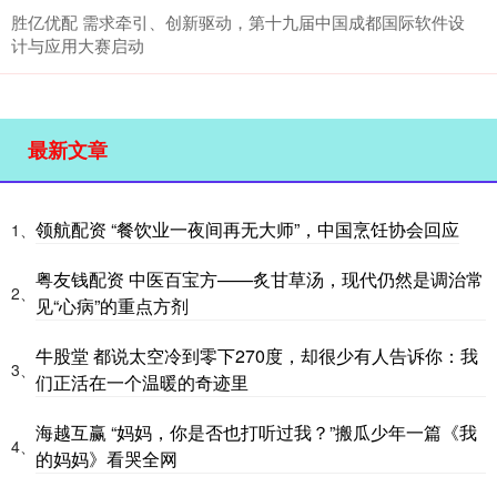
胜亿优配 需求牵引、创新驱动，第十九届中国成都国际软件设
计与应用大赛启动
最新文章
领航配资 “餐饮业一夜间再无大师”，中国烹饪协会回应
1、
粤友钱配资 中医百宝方——炙甘草汤，现代仍然是调治常
2、
见“心病”的重点方剂
牛股堂 都说太空冷到零下270度，却很少有人告诉你：我
3、
们正活在一个温暖的奇迹里
海越互赢 “妈妈，你是否也打听过我？”搬瓜少年一篇《我
4、
的妈妈》看哭全网