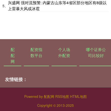
兴盛网 强对流预警: 内蒙古山东等4省区部分地区有8级以
5、
上雷暴大风或冰雹
配
配资指
个人场
哪个证券公
配
数平台
外配资
司比较好
网
友情链接：
Powered by
配配网
RSS地图
HTML地图
Copyright
© 2013-2025