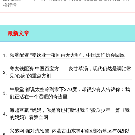
格行情
最新文章
领航配资 “餐饮业一夜间再无大师”，中国烹饪协会回应
1、
粤友钱配资 中医百宝方——炙甘草汤，现代仍然是调治常
2、
见“心病”的重点方剂
牛股堂 都说太空冷到零下270度，却很少有人告诉你：我
3、
们正活在一个温暖的奇迹里
海越互赢 “妈妈，你是否也打听过我？”搬瓜少年一篇《我
4、
的妈妈》看哭全网
兴盛网 强对流预警: 内蒙古山东等4省区部分地区有8级以
5、