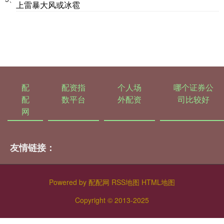
上雷暴大风或冰雹
配
配资指
个人场
哪个证券公
配
数平台
外配资
司比较好
网
友情链接：
Powered by
配配网
RSS地图
HTML地图
Copyright
© 2013-2025