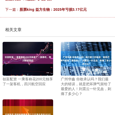
下一篇：
股票king 益方生物：2025年亏损3.17亿元
相关文章
创富配资 一乘客称花200元独享
广州华鑫 你敢承认吗？我们最
了一架客机，四川航空回应
大的错误，就是把坏脾气留给了
最爱的人！刘震云一针见血，刺
痛了多少心？