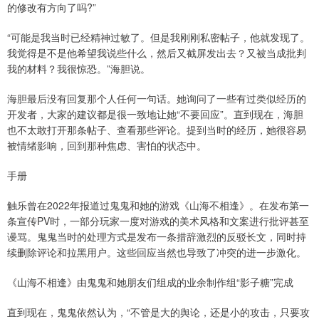
的修改有方向了吗?”
“可能是我当时已经精神过敏了。但是我刚刚私密帖子，他就发现了。
我觉得是不是他希望我说些什么，然后又截屏发出去？又被当成批判
我的材料？我很惊恐。”海胆说。
海胆最后没有回复那个人任何一句话。她询问了一些有过类似经历的
开发者，大家的建议都是很一致地让她“不要回应”。直到现在，海胆
也不太敢打开那条帖子、查看那些评论。提到当时的经历，她很容易
被情绪影响，回到那种焦虑、害怕的状态中。
手册
触乐曾在2022年报道过鬼鬼和她的游戏《山海不相逢》。在发布第一
条宣传PV时，一部分玩家一度对游戏的美术风格和文案进行批评甚至
谩骂。鬼鬼当时的处理方式是发布一条措辞激烈的反驳长文，同时持
续删除评论和拉黑用户。这些回应当然也导致了冲突的进一步激化。
《山海不相逢》由鬼鬼和她朋友们组成的业余制作组“影子糖”完成
直到现在，鬼鬼依然认为，“不管是大的舆论，还是小的攻击，只要攻