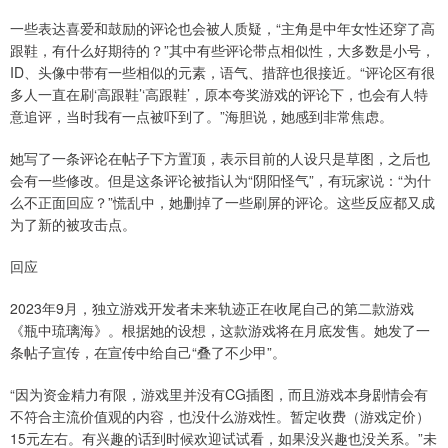
一些表达喜爱和鼓励的评论也会被人质疑，“主角是中年女性还穿了高
跟鞋，有什么好期待的？”其中有些评论带点相似性，大多数是小号，
ID、头像中带有一些相似的元素，语气、措辞也很接近。“评论区有很
多人一直在刷‘高跟鞋’‘高跟鞋’，原本夸奖游戏的评论下，也会有人特
意追评，当时我有一点被吓到了。”海胆说，她感到非常焦虑。
她写了一条评论在帖子下方置顶，表示目前的人设只是草图，之后也
会有一些修改。但是这条评论被指认为“阴阳怪气”，有玩家说：“为什
么不正面回应？”慌乱中，她删掉了一些刷屏的评论。这些反应都又成
为了新的被攻击点。
回应
2023年9月，独立游戏开发者未来轨迹正在收尾自己的第二款游戏
《瓶中琉璃海》。根据她的设想，这款游戏将在月底发售。她发了一
条帖子宣传，在宣传中给自己“叠了不少甲”。
“因为资金精力有限，游戏里并没有CG插图，而且游戏本身剧情会有
不符合主流价值观的内容，也没什么游戏性。暂定收费（游戏定价）
15元左右。有兴趣的话到时候欢迎试试看，如果没兴趣也没关系。”未