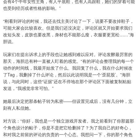
会有4个中年女性主角，有人平底鞋，也有人高跟鞋，她们的穿着可能
也受到经历或者性格的影响。”
“刚看到评论的时候，我还去找主美讨论了一下，说要不要改掉鞋子，
可能大家会比较喜欢。但是我们还没决定，评论区就又开始要求我们
改短头发，皮肤也要改黑，身材也不能那么瘦，衣服要更宽松……”海
胆说。
玩家们在提出诉求上的手段也让她感到难以应对。评论发酵最厉害的
那天，海胆总有种一直被人盯着的感觉。“有的评论会整理我的每一个
动作的时间线，我最开始发了什么、我回复了什么，我在什么时候改
了Tag，我删掉了什么评论，然后以此说明我是一个‘歪屁股’。”海胆
说，与此同时，这些“证据”还在不停地在那个评论区下面被复制粘贴
发送，“我感觉非常可怕。”
她最后决定把那条帖子转为私密——但设置完成后，没有几分钟，立
刻有人私信她。
对方说：“你好，我也是一个独立游戏开发者。我之前看到了你那篇那
个角色设计的帖子，你是不是把它给删掉了？为了我自己的好奇心，
和对我之前留的评论的负责的一个心态。我想问一下，你的那个角色