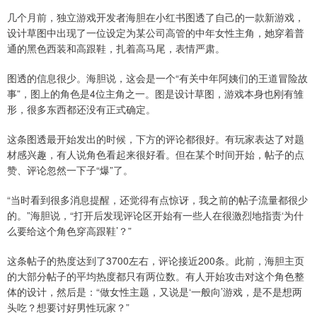
几个月前，独立游戏开发者海胆在小红书图透了自己的一款新游戏，
设计草图中出现了一位设定为某公司高管的中年女性主角，她穿着普
通的黑色西装和高跟鞋，扎着高马尾，表情严肃。
图透的信息很少。海胆说，这会是一个“有关中年阿姨们的王道冒险故
事”，图上的角色是4位主角之一。图是设计草图，游戏本身也刚有雏
形，很多东西都还没有正式确定。
这条图透最开始发出的时候，下方的评论都很好。有玩家表达了对题
材感兴趣，有人说角色看起来很好看。但在某个时间开始，帖子的点
赞、评论忽然一下子“爆”了。
“当时看到很多消息提醒，还觉得有点惊讶，我之前的帖子流量都很少
的。”海胆说，“打开后发现评论区开始有一些人在很激烈地指责‘为什
么要给这个角色穿高跟鞋’？”
这条帖子的热度达到了3700左右，评论接近200条。此前，海胆主页
的大部分帖子的平均热度都只有两位数。有人开始攻击对这个角色整
体的设计，然后是：“做女性主题，又说是‘一般向’游戏，是不是想两
头吃？想要讨好男性玩家？”