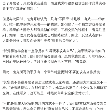
击了开发者，开发者就会受伤，而且我觉得很多被攻击的作品其实都
并不存在真正的问题。”
但是与此同时，鬼鬼开始认为，只有“不回应”才是唯一有效——或者
说，唯一能够保护开发者——的措施。她创建了一个独立游戏开发者
群，群里的大部分人都有类似的经历。互相交流的过程中，鬼鬼注意
到，如果一位开发者在遭遇攻击后情绪崩溃，回应、反驳或者解释，
大部分时候，都反而会吸引更多“想要欺负他的人”。
“我觉得这样会有一点像是在‘引导玩家攻击自己’，如果玩家攻击你的
时候看到有反馈，他们的情绪会更激动。虽然我也知道，可能很多人
当时心里比较难受，所以很难控制自己的言行。”鬼鬼说。
因此，鬼鬼所写的手册有一个章节特意提到“不要把攻击当作反馈”
“其实也不是说开发者完全没错或者玩家有错。还是因为大家观念不一
样。”未来轨迹说，在那件事之后，她基本远离了在社交媒体上和玩家
交流。在她看来，这可能是一种最简单和安全的应对方式。
“可能是现在大家获取信息的方式不一样了，我们以前找东西都要靠自
己搜索筛选，所以会习惯这种‘喜欢就自己找，不喜欢就划走’（的状