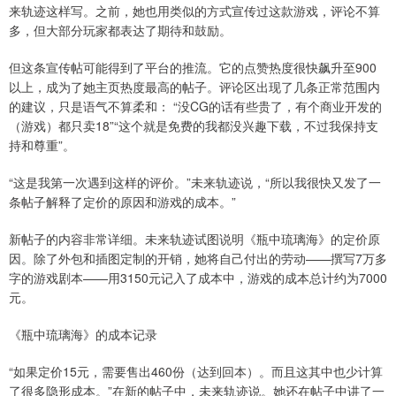
来轨迹这样写。之前，她也用类似的方式宣传过这款游戏，评论不算
多，但大部分玩家都表达了期待和鼓励。
但这条宣传帖可能得到了平台的推流。它的点赞热度很快飙升至900
以上，成为了她主页热度最高的帖子。评论区出现了几条正常范围内
的建议，只是语气不算柔和： “没CG的话有些贵了，有个商业开发的
（游戏）都只卖18”“这个就是免费的我都没兴趣下载，不过我保持支
持和尊重”。
“这是我第一次遇到这样的评价。”未来轨迹说，“所以我很快又发了一
条帖子解释了定价的原因和游戏的成本。”
新帖子的内容非常详细。未来轨迹试图说明《瓶中琉璃海》的定价原
因。除了外包和插图定制的开销，她将自己付出的劳动——撰写7万多
字的游戏剧本——用3150元记入了成本中，游戏的成本总计约为7000
元。
《瓶中琉璃海》的成本记录
“如果定价15元，需要售出460份（达到回本）。而且这其中也少计算
了很多隐形成本。”在新的帖子中，未来轨迹说。她还在帖子中讲了一