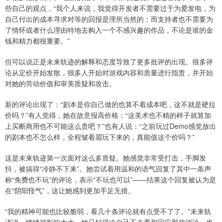
些自己的观点，“我个人来说，我觉得开发者不需要过于为爱发电，为
自己付出的成本寻求对等的回报是理所当然的；而支持者也不需要为
了情怀或者什么理由特地去购入一个不感兴趣的作品，不论是谁的金
钱和精力都很重要。”
但可以说正是未来轨迹的解释和态度导致了更多批评的出现。很多评
论从定价开始发散，很多人开始对游戏内容和质量进行指责，并开始
对她的劳动价值和审美质疑和攻击。
新的评论出现了：“剧本是你自己做的也算不着成本吧，这不就是硬拉
价吗？”有人觉得，她在故意报高价格：“这美术也不精的样子就算加
上买断商用也不可能这么贵吧？”也有人说：“之前玩过Demo感觉放出
的剧本也不怎么样，全程皱着眉玩下来的，真能值这个价吗？”
这是未来轨迹第一次面对这么多质疑。她感觉非常受打击，手脚发
抖，被搞得“冷静不下来”。她尝试着用温和的语气回复了其中一条声
称“免费也不玩”的评论，表示“不玩也可以”——结果这个回复被认为是
在“阴阳怪气”，这让她感到更加手足无措。
“我的精神可能也比较脆弱，看几十条评论就有点受不了了。”未来轨