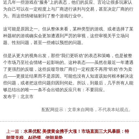
近几年一些游戏在“服务”上的表态，他们的反应、言论让很多玩家认
为自己可以在一定程度上与厂商进行谈判与交易，甚至决定厂商的行
为。而这些情绪辐射到了整个游戏行业中。
这可能是原因之一。但从整体来看，某种类型的游戏、或者选择了某
种题材的游戏确实会更加遭遇到严厉的审视，这些审视关乎立场问
题、性别问题，甚至一些难以预想的问题。
但是从更大的视角出发，那些“我们更听劝”的表态和策略，也是被整
个市场乃至社会情绪一起影响的。这种表态——虽然在最近一年遭遇
了更强烈的反噬，这些反噬导致厂商们一定程度不再用“听劝”作为卖
点——更接近结果而不是原因。可能也没有人知道该如何根本解决这
些问题，或者把这些问题归因到何处。所以，到最后，几乎所有人能
够总结出的唯一一条不会出错的反应只有：不要回应。
发布于：北京市
配配网提示：文章来自网络，不代表本站观点。
上一篇：
水果优配 美债黄金携手大涨！市场直面三大风暴眼：特
朗普关税、AI恐慌、伊朗局势