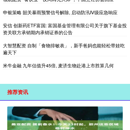
申银策略 韶关暴雨预警信号解除, 启动防汛Ⅳ级应急响应
安信 创新药ETF富国: 富国基金管理有限公司关于旗下基金投
资关联方承销期内承销证券的公告
大智慧配资 自制「食物排敏表」，新手爸妈也能轻松带娃吃
遍天下
米牛金融 九年估值升45倍, 麦济生物赴港上市胜算几何
推荐资讯