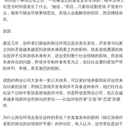
“等到这个事情过去之后，一切被遗忘的速度是非常快的，根本没有人
在意当时到底发生了什么。”她说，“而且，只要你试图澄清,不管发什
么，都有可能会导致事情恶化。其他人会曲解你的回应，然后继续攻
击。
原因
最近几年，创作者们面临的舆论环境总是在发生变化，开发者与玩家
之间的矛盾越来越受到游戏本身因素之外的影响。很多游戏遭遇的舆
论批评不仅和游戏本身有关，还会受到整个社会情绪的影响。而游戏
本身存在的问题，即使并非制作者有意为之，也往往会遭到更加严苛
的评判、审视，甚至激烈的抵制。
成熟的商业公司大多有一套公关体系，可以更好地承载和应对这些来
自玩家的反馈；而独立游戏开发者则并不具备这种条件，他们往往会
在这个过程中更加直接地面对冲突。但是即使是商业公司，也正在越
来越多地面对这些舆论的变化——比如对创作者“立场”和“态度”的要
求。
为什么舆论环境会发生这样的变化？在鬼鬼发布的那则《独立游戏作
者面对舆论的自我保护手册》的评论区，有人认为，这些变化是由于