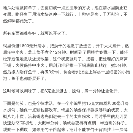
地瓜处理就简单了，去皮切成一点五厘米的方块，泡在清水里防止它
变黑。吻仔鱼干用清水快速冲一下就行，十秒钟足矣，千万别泡，不
然鲜味都跑光了。
所有东西都准备好，就可以开火了。
锅里倒进1800毫升清水，把沥干的地瓜丁放进去，开中大火煮开，然
后转中小火，盖上盖子煮个12分钟。时间到了用根竹签戳一下，能轻
松穿透但地瓜块还没散架，这个状态就对了。接着，把处理好的麻芛
下锅，火候保持中小火，用刮刀轻轻推一下锅底防止粘连，煮5分钟。
然后撒入吻仔鱼干，再煮3分钟。你会看到汤面上浮起一层细密的小泡
泡，鱼干也都舒展开了。
这时候可以调味了，把6克盐加进去，搅匀，煮一分钟让盐化开。
下面是勾芡，也是个技术活。在一个小碗里把15克太白粉和30毫升冷
水搅匀，确保一点颗粒都没有。锅里的汤要保持微微沸腾的状态，大
概八九十度，沿着锅边先倒进去一半的太白粉水，同时手里的刮刀要
快速划“Z”字搅动，大概半分钟，汤就会变得有点稠，半透明的样子。
观察一下稠度，如果用勺子舀起来，汤汁不能在勺子背面挂上一层薄