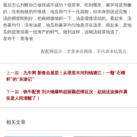
最后怎么判断自己做得成不成功？很简单。吃到嘴里，麻芛得是滑嫩
的，没有粗糙的纤维感；地瓜用勺子一压就散，但本身形状还完整；
汤的稠度刚刚好，把碗稍微倾斜一下，汤是缓慢流动的。看起来，汤
色要均匀，没有油星，地瓜和麻芛均匀地悬浮在汤里。闻起来，是地
瓜的甜香混着一丝海产的鲜气。做到这样，这碗汤就算地道了。
发布于：青海省
配配网提示：文章来自网络，不代表本站观点。
上一篇：
九牛网 新春走基层｜从塔里木河到钱塘江：一颗“石榴
籽”的“东游记”
下一篇：
铁牛配资 刘大锤爆料赵丽颖恋情近况：赵姐这波操作属
实是人间清醒了！
相关文章