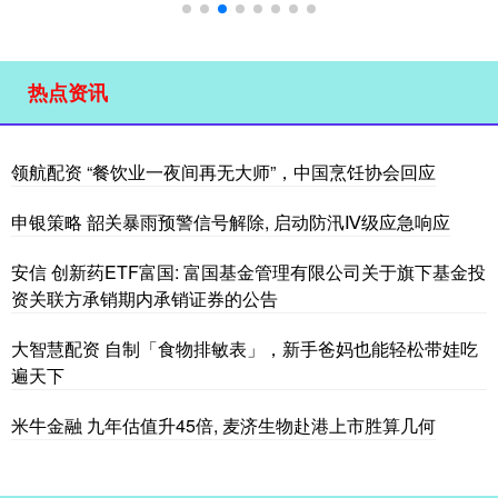
热点资讯
领航配资 “餐饮业一夜间再无大师”，中国烹饪协会回应
申银策略 韶关暴雨预警信号解除, 启动防汛Ⅳ级应急响应
安信 创新药ETF富国: 富国基金管理有限公司关于旗下基金投
资关联方承销期内承销证券的公告
大智慧配资 自制「食物排敏表」，新手爸妈也能轻松带娃吃
遍天下
米牛金融 九年估值升45倍, 麦济生物赴港上市胜算几何