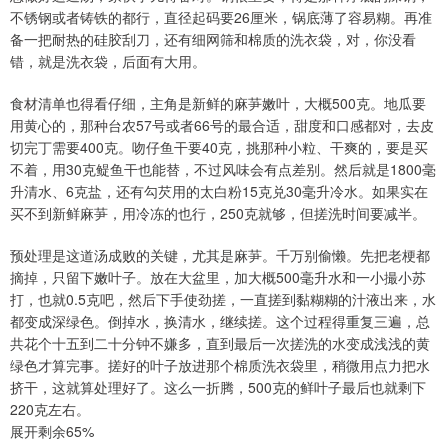
不锈钢或者铸铁的都行，直径起码要26厘米，锅底薄了容易糊。再准
备一把耐热的硅胶刮刀，还有细网筛和棉质的洗衣袋，对，你没看
错，就是洗衣袋，后面有大用。
食材清单也得看仔细，主角是新鲜的麻芛嫩叶，大概500克。地瓜要
用黄心的，那种台农57号或者66号的最合适，甜度和口感都对，去皮
切完丁需要400克。吻仔鱼干要40克，挑那种小粒、干爽的，要是买
不着，用30克鳀鱼干也能替，不过风味会有点差别。然后就是1800毫
升清水、6克盐，还有勾芡用的太白粉15克兑30毫升冷水。如果实在
买不到新鲜麻芛，用冷冻的也行，250克就够，但搓洗时间要减半。
预处理是这道汤成败的关键，尤其是麻芛。千万别偷懒。先把老梗都
摘掉，只留下嫩叶子。放在大盆里，加大概500毫升水和一小撮小苏
打，也就0.5克吧，然后下手使劲搓，一直搓到黏糊糊的汁液出来，水
都变成深绿色。倒掉水，换清水，继续搓。这个过程得重复三遍，总
共花个十五到二十分钟不嫌多，直到最后一次搓洗的水变成浅浅的黄
绿色才算完事。搓好的叶子放进那个棉质洗衣袋里，稍微用点力把水
挤干，这就算处理好了。这么一折腾，500克的鲜叶子最后也就剩下
220克左右。
展开剩余65%