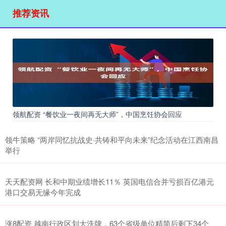
推荐资讯
领航配资 “餐饮业一夜间再无大师”，中国烹饪协会回应
领牛策略 “两岸同忆抗战史·共铸和平向未来”纪念活动在江西南昌
举行
天天配资网 长和中期业绩增长11％ 英国电信合并亏损百亿港元
港口交易无缘今年完成
涨8配资 越南行政区划大洗牌，63个省级单位精简后剩下34个