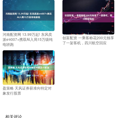
河南配资网 13.99万起! 东风奕
创富配资 一乘客称花200元独享
派eπ007+携双AI入局15万级纯
了一架客机，四川航空回应
电轿跑
盈策略 天风证券获准向特定对
象发行股票
相关评论