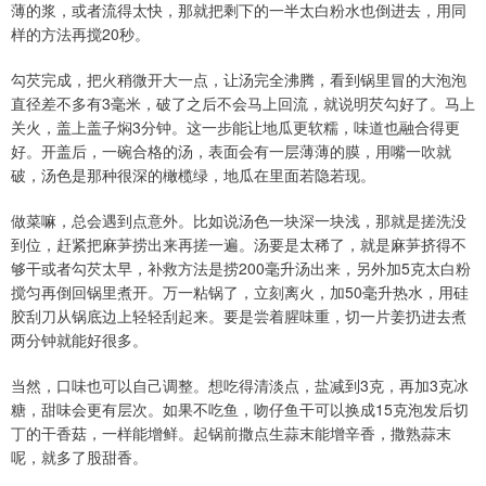
薄的浆，或者流得太快，那就把剩下的一半太白粉水也倒进去，用同
样的方法再搅20秒。
勾芡完成，把火稍微开大一点，让汤完全沸腾，看到锅里冒的大泡泡
直径差不多有3毫米，破了之后不会马上回流，就说明芡勾好了。马上
关火，盖上盖子焖3分钟。这一步能让地瓜更软糯，味道也融合得更
好。开盖后，一碗合格的汤，表面会有一层薄薄的膜，用嘴一吹就
破，汤色是那种很深的橄榄绿，地瓜在里面若隐若现。
做菜嘛，总会遇到点意外。比如说汤色一块深一块浅，那就是搓洗没
到位，赶紧把麻芛捞出来再搓一遍。汤要是太稀了，就是麻芛挤得不
够干或者勾芡太早，补救方法是捞200毫升汤出来，另外加5克太白粉
搅匀再倒回锅里煮开。万一粘锅了，立刻离火，加50毫升热水，用硅
胶刮刀从锅底边上轻轻刮起来。要是尝着腥味重，切一片姜扔进去煮
两分钟就能好很多。
当然，口味也可以自己调整。想吃得清淡点，盐减到3克，再加3克冰
糖，甜味会更有层次。如果不吃鱼，吻仔鱼干可以换成15克泡发后切
丁的干香菇，一样能增鲜。起锅前撒点生蒜末能增辛香，撒熟蒜末
呢，就多了股甜香。