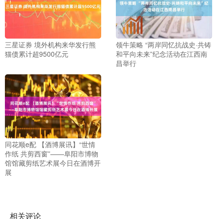
三星证券 境外机构来华发行熊
领牛策略 “两岸同忆抗战史·共铸
猫债累计超9500亿元
和平向未来”纪念活动在江西南
昌举行
同花顺e配 【酒博展讯】“世情
作纸 共剪西窗”——阜阳市博物
馆馆藏剪纸艺术展今日在酒博开
展
相关评论