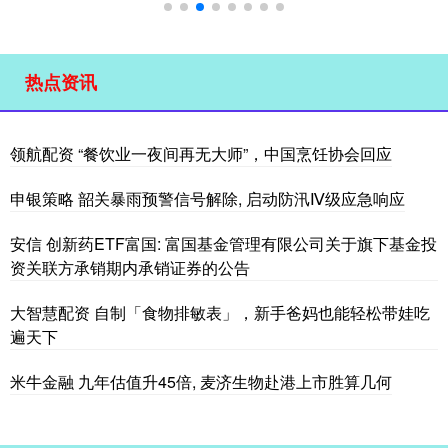
热点资讯
领航配资 “餐饮业一夜间再无大师”，中国烹饪协会回应
申银策略 韶关暴雨预警信号解除, 启动防汛Ⅳ级应急响应
安信 创新药ETF富国: 富国基金管理有限公司关于旗下基金投
资关联方承销期内承销证券的公告
大智慧配资 自制「食物排敏表」，新手爸妈也能轻松带娃吃
遍天下
米牛金融 九年估值升45倍, 麦济生物赴港上市胜算几何