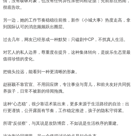
情，没有暧昧对象，也没有任何异性亲密同框证据；先前那点热闹，
彻底告吹。
另一边，她的工作节奏稳稳往前推，新作《小城大事》热度走高，拿
到国际认可的消息频频跃出圈层。
过去几年，网友已经形成一种默契：只磕剧中CP，不扰真人生活。
对艺人的私人边界，尊重度在提升，这种集体转向，是娱乐生态里最
值得珍惜的变化。
把镜头拉远，能看到一种更清晰的形象。
赵丽颖不靠官宣、不用回应牌，专注事业与育儿，和前夫友好共同抚
养孩子，日常不被新的绯闻拖拽。
这种“心态稳”，很少靠话术装出来，更多来源于生活路径的自洽：出
行更谨慎，公开露面有节奏，工作稳定推进，孩子的隐私守得紧。
所谓“反侦察”，与其说是攻防博弈，不如说是生活秩序的重建。
这次舆论回潮里，另一个值得讨论的点是行业生态。