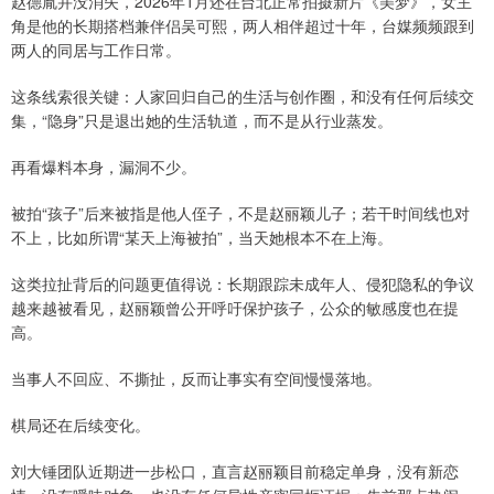
赵德胤并没消失，2026年1月还在台北正常拍摄新片《美梦》，女主
角是他的长期搭档兼伴侣吴可熙，两人相伴超过十年，台媒频频跟到
两人的同居与工作日常。
这条线索很关键：人家回归自己的生活与创作圈，和没有任何后续交
集，“隐身”只是退出她的生活轨道，而不是从行业蒸发。
再看爆料本身，漏洞不少。
被拍“孩子”后来被指是他人侄子，不是赵丽颖儿子；若干时间线也对
不上，比如所谓“某天上海被拍”，当天她根本不在上海。
这类拉扯背后的问题更值得说：长期跟踪未成年人、侵犯隐私的争议
越来越被看见，赵丽颖曾公开呼吁保护孩子，公众的敏感度也在提
高。
当事人不回应、不撕扯，反而让事实有空间慢慢落地。
棋局还在后续变化。
刘大锤团队近期进一步松口，直言赵丽颖目前稳定单身，没有新恋