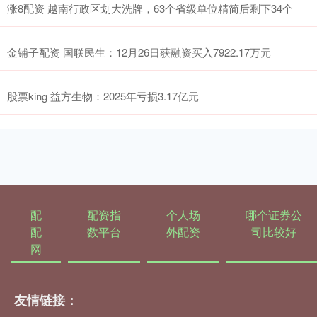
涨8配资 越南行政区划大洗牌，63个省级单位精简后剩下34个
金铺子配资 国联民生：12月26日获融资买入7922.17万元
股票king 益方生物：2025年亏损3.17亿元
配
配资指
个人场
哪个证券公
配
数平台
外配资
司比较好
网
友情链接：