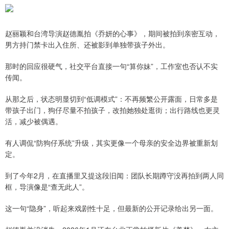
赵丽颖和台湾导演赵德胤拍《乔妍的心事》，期间被拍到亲密互动，
男方持门禁卡出入住所、还被影到单独带孩子外出。
那时的回应很硬气，社交平台直接一句“算你妹”，工作室也否认不实
传闻。
从那之后，状态明显切到“低调模式”：不再频繁公开露面，日常多是
带孩子出门，狗仔尽量不拍孩子，改拍她独处逛街；出行路线也更灵
活，减少被偶遇。
有人调侃“防狗仔系统”升级，其实更像一个母亲的安全边界被重新划
定。
到了今年2月，在直播里又提这段旧闻：团队长期蹲守没再拍到两人同
框，导演像是“查无此人”。
这一句“隐身”，听起来戏剧性十足，但最新的公开记录给出另一面。