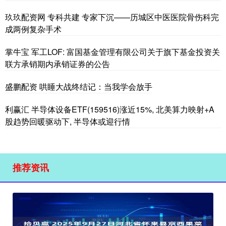
玖玖配资网 专科共建 专家下沉——历城区中医医院骨伤科完
成两例复杂手术
掌牛宝 军工LOF: 富国基金管理有限公司关于旗下基金投资关
联方承销期内承销证券的公告
盛鹏配资 哄睡大战终结记：当我学会放手
利赢汇 半导体设备ETF(159516)涨近15%, 北美算力映射+A
股趋势回暖驱动下, 半导体或迎行情
推荐资讯