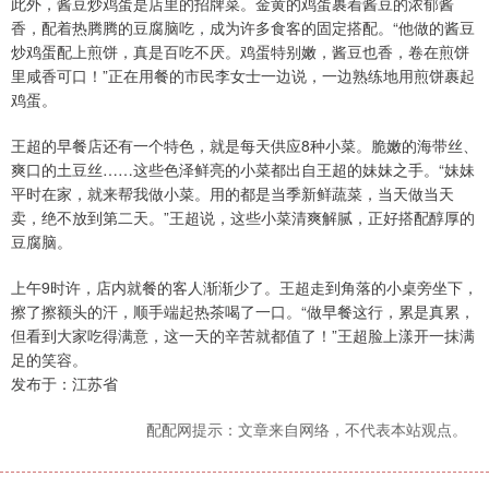
此外，酱豆炒鸡蛋是店里的招牌菜。金黄的鸡蛋裹着酱豆的浓郁酱
香，配着热腾腾的豆腐脑吃，成为许多食客的固定搭配。“他做的酱豆
炒鸡蛋配上煎饼，真是百吃不厌。鸡蛋特别嫩，酱豆也香，卷在煎饼
里咸香可口！”正在用餐的市民李女士一边说，一边熟练地用煎饼裹起
鸡蛋。
王超的早餐店还有一个特色，就是每天供应8种小菜。脆嫩的海带丝、
爽口的土豆丝……这些色泽鲜亮的小菜都出自王超的妹妹之手。“妹妹
平时在家，就来帮我做小菜。用的都是当季新鲜蔬菜，当天做当天
卖，绝不放到第二天。”王超说，这些小菜清爽解腻，正好搭配醇厚的
豆腐脑。
上午9时许，店内就餐的客人渐渐少了。王超走到角落的小桌旁坐下，
擦了擦额头的汗，顺手端起热茶喝了一口。“做早餐这行，累是真累，
但看到大家吃得满意，这一天的辛苦就都值了！”王超脸上漾开一抹满
足的笑容。
发布于：江苏省
配配网提示：文章来自网络，不代表本站观点。