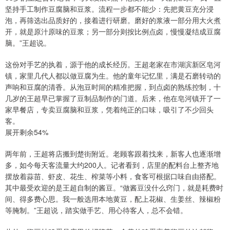
坚持手工制作豆腐脑和豆浆。流程一步都不能少：先把黄豆充分浸
泡，再筛选出品质好的，接着进行研磨。磨好的浆液一部分用大火煮
开，就是原汁原味的豆浆；另一部分则按比例点卤，慢慢凝结成豆腐
脑。”王超说。
这份对手艺的执着，源于他的成长经历。王超老家在市湖滨新区皂河
镇，家里几代人都以做豆腐为生。他的童年记忆里，满是石磨转动的
声响和豆腐的清香。从泡豆时间的精准把握，到点卤的熟练控制，十
几岁的王超早已掌握了豆制品制作的门道。后来，他在皂河镇开了一
家早餐店，专卖豆腐脑和豆浆，凭着纯正的口味，吸引了不少回头
客。
展开剩余54%
两年前，王超将店搬到楚街附近。老顾客跟着找来，新客人也逐渐增
多，如今每天客流量大约200人。记者看到，店里的配料台上整齐地
摆放着蒜苗、虾皮、花生、榨菜等小料，食客可根据口味自由搭配。
其中最受欢迎的是王超自制的酱豆。“做酱豆没什么窍门，就是耗费时
间、得多费心思。我一般选用本地黄豆，配上花椒、生姜丝、辣椒粉
等腌制。”王超说，踏实做手艺、用心待客人，总不会错。