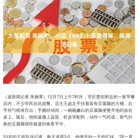
（速新闻记者 朱婉菁）12月7日上午7时许，市区楚街附近的一家早餐
店内，不少市民在此就餐。店主王超左手扶着装有豆腐脑的大桶，右
手持勺精准舀出，手腕转动间，一碗碗嫩白的豆腐脑便整齐地码放在
桌上。随后，他快速撒上蒜苗、虾皮等配料，动作一气呵成，香气扑
鼻的豆腐脑很快被递到食客手中。
53岁的王超告诉记者，每天凌晨3点，他便开始一天的忙碌。“我一直