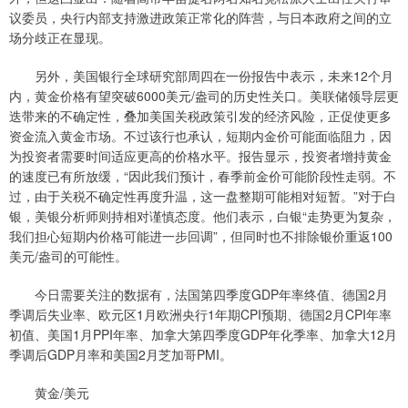
议委员，央行内部支持激进政策正常化的阵营，与日本政府之间的立
场分歧正在显现。
另外，美国银行全球研究部周四在一份报告中表示，未来12个月
内，黄金价格有望突破6000美元/盎司的历史性关口。美联储领导层更
迭带来的不确定性，叠加美国关税政策引发的经济风险，正促使更多
资金流入黄金市场。不过该行也承认，短期内金价可能面临阻力，因
为投资者需要时间适应更高的价格水平。报告显示，投资者增持黄金
的速度已有所放缓，“因此我们预计，春季前金价可能阶段性走弱。不
过，由于关税不确定性再度升温，这一盘整期可能相对短暂。”对于白
银，美银分析师则持相对谨慎态度。他们表示，白银“走势更为复杂，
我们担心短期内价格可能进一步回调”，但同时也不排除银价重返100
美元/盎司的可能性。
今日需要关注的数据有，法国第四季度GDP年率终值、德国2月
季调后失业率、欧元区1月欧洲央行1年期CPI预期、德国2月CPI年率
初值、美国1月PPI年率、加拿大第四季度GDP年化季率、加拿大12月
季调后GDP月率和美国2月芝加哥PMI。
黄金/美元