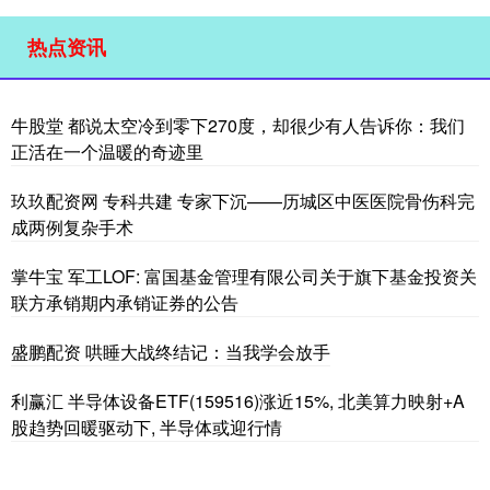
热点资讯
牛股堂 都说太空冷到零下270度，却很少有人告诉你：我们
正活在一个温暖的奇迹里
玖玖配资网 专科共建 专家下沉——历城区中医医院骨伤科完
成两例复杂手术
掌牛宝 军工LOF: 富国基金管理有限公司关于旗下基金投资关
联方承销期内承销证券的公告
盛鹏配资 哄睡大战终结记：当我学会放手
利赢汇 半导体设备ETF(159516)涨近15%, 北美算力映射+A
股趋势回暖驱动下, 半导体或迎行情