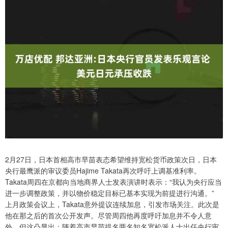
2月27日，日本首相高市早苗表态希望维持宽松货币政策次日，日本
央行最鹰派的审议委员Hajime Takata再次呼吁上调基准利率。
Takata周四在京都向当地商界人士发表演讲时表示：“我认为央行应当
进一步调整政策，并以物价稳定目标已基本实现为前提进行沟通。”
上月政策会议上，Takata意外提议连续加息，引发市场关注。此次是
他在那之后的首次公开发声。尽管周四他再度呼吁加息并不令人意
外，但这凸显出：随着高市早苗提名两名知名宽松派人士出任央行审