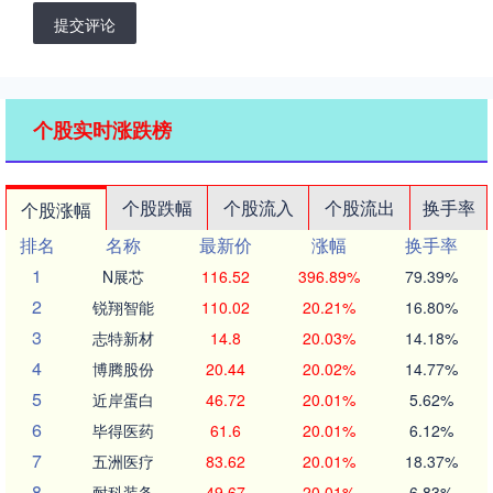
提交评论
个股实时涨跌榜
个股跌幅
个股流入
个股流出
换手率
个股涨幅
排名
名称
最新价
涨幅
换手率
1
N展芯
116.52
396.89%
79.39%
2
锐翔智能
110.02
20.21%
16.80%
3
志特新材
14.8
20.03%
14.18%
4
博腾股份
20.44
20.02%
14.77%
5
近岸蛋白
46.72
20.01%
5.62%
6
毕得医药
61.6
20.01%
6.12%
7
五洲医疗
83.62
20.01%
18.37%
8
耐科装备
49.67
20.01%
6.83%