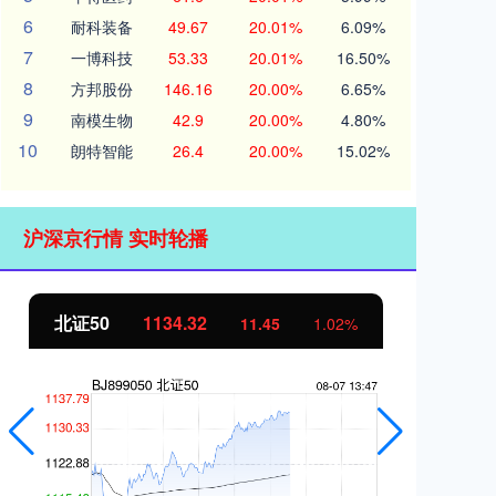
6
耐科装备
49.67
20.01%
6.09%
7
一博科技
53.33
20.01%
16.50%
8
方邦股份
146.16
20.00%
6.65%
9
南模生物
42.9
20.00%
4.80%
10
朗特智能
26.4
20.00%
15.02%
沪深京行情 实时轮播
北证50
1134.27
创
11.40
1.01%