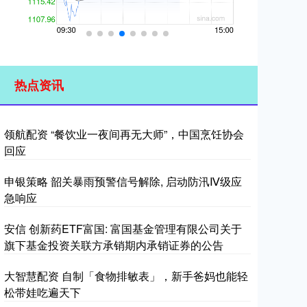
热点资讯
领航配资 “餐饮业一夜间再无大师”，中国烹饪协会
回应
申银策略 韶关暴雨预警信号解除, 启动防汛Ⅳ级应
急响应
安信 创新药ETF富国: 富国基金管理有限公司关于
旗下基金投资关联方承销期内承销证券的公告
大智慧配资 自制「食物排敏表」，新手爸妈也能轻
松带娃吃遍天下