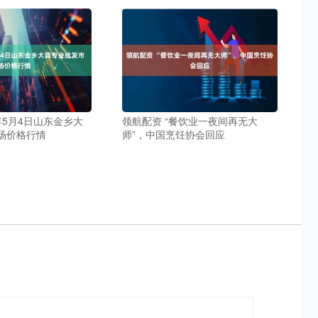
5年5月4日山东金乡大
领航配资 “餐饮业一夜间再无大
场价格行情
师”，中国烹饪协会回应