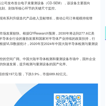
该公司发布首台电子束量测设备（CD-SEM），该设备主要面向
于光刻、刻蚀等核心环节的关键尺寸监控。
现有系列升级迭代产品收入贡献增长，推动公司订单规模持续增
较快。根据QYResearch预测，2030年将达到277.6亿美
于中国半导体全行业的蓬勃发展和国家对半导体产业持续的政策扶持，行
VLSI数据统计，2020年至2024年中国大陆半导体检测与量测设
控的空间广阔。中国大陆半导体检测和量测设备市场中，国外企业
的快速发展，提升检测与量测设备的国产化率。
197元/股，下跌3.9%，市值689.82亿元。