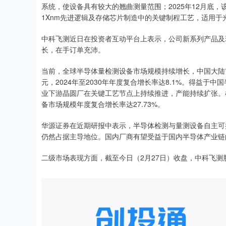
系统，使设备具有较大的翘曲测量范围；2025年12月底，
1Xnm先进逻辑及存储芯片制造中的关键制程工艺，适用
中科飞测近日在投资者互动平台上表示，公司新系列产品及
长，在手订单充沛。
当前，全球半导体量检测设备市场规模持续增长，中国大陆市场发展
元，2024年至2030年年度复合增长率达8.1%。得益
业下游晶圆厂在关键工艺节点上持续推进，产能持续扩张。根据
备市场规模年度复合增长率达27.73%。
华源证券在近期研报中表示，半导体检测与量测设备自主可
仍然占据主导地位。国内厂商有望受益于国内半导体产业链
二级市场表现方面，截至今日（2月27日）收盘，中科飞测股价报