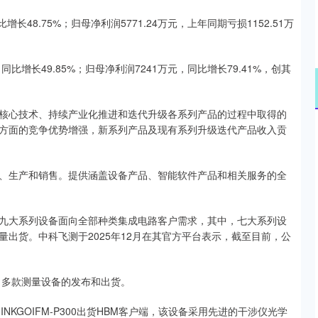
长48.75%；归母净利润5771.24万元，上年同期亏损1152.51万
比增长49.85%；归母净利润7241万元，同比增长79.41%，创其
核心技术、持续产业化推进和迭代升级各系列产品的过程中取得的
方面的竞争优势增强，新系列产品及现有系列升级迭代产品收入贡
、生产和销售。提供涵盖设备产品、智能软件产品和相关服务的全
九大系列设备面向全部种类集成电路客户需求，其中，七大系列设
出货。中科飞测于2025年12月在其官方平台表示，截至目前，公
了多款测量设备的发布和出货。
NKGOIFM-P300出货HBM客户端，该设备采用先进的干涉仪光学