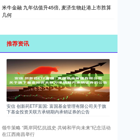
米牛金融 九年估值升45倍, 麦济生物赴港上市胜算
几何
推荐资讯
安信 创新药ETF富国: 富国基金管理有限公司关于旗
下基金投资关联方承销期内承销证券的公告
领牛策略 “两岸同忆抗战史·共铸和平向未来”纪念活动
在江西南昌举行