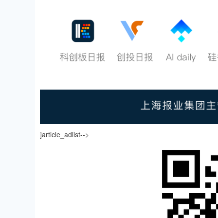
]article_adlist-->