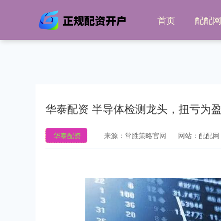
首页
配配
华泰配资 半导体检测龙头，扭亏为
华泰配资
来源：常胜策略官网
网站：配配网