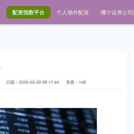
网
个人场外配资
哪个证券公司
配资指数平台
盈
日期：2026-02-28 08:17:44
查看：148