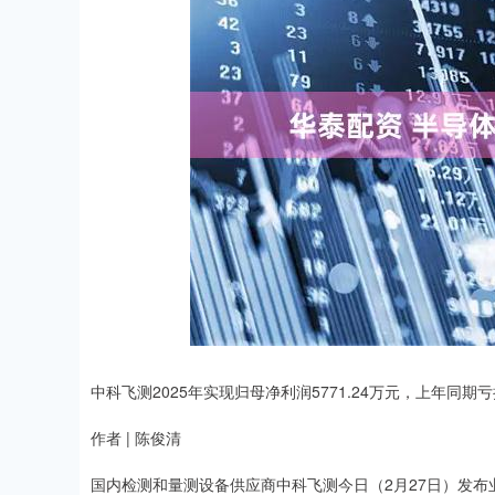
深证成指
14383.54
.48
0.78%
273.42
1
中科飞测2025年实现归母净利润5771.24万元，上年同期亏
作者 | 陈俊清
国内检测和量测设备供应商中科飞测今日（2月27日）发布