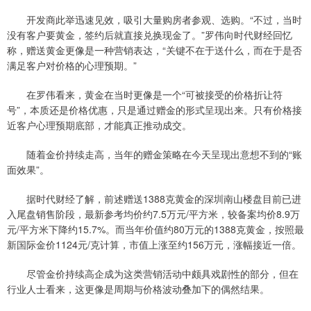
开发商此举迅速见效，吸引大量购房者参观、选购。“不过，当时
没有客户要黄金，签约后就直接兑换现金了。”罗伟向时代财经回忆
称，赠送黄金更像是一种营销表达，“关键不在于送什么，而在于是否
满足客户对价格的心理预期。”
在罗伟看来，黄金在当时更像是一个“可被接受的价格折让符
号”，本质还是价格优惠，只是通过赠金的形式呈现出来。只有价格接
近客户心理预期底部，才能真正推动成交。
随着金价持续走高，当年的赠金策略在今天呈现出意想不到的“账
面效果”。
据时代财经了解，前述赠送1388克黄金的深圳南山楼盘目前已进
入尾盘销售阶段，最新参考均价约7.5万元/平方米，较备案均价8.9万
元/平方米下降约15.7%。而当年价值约80万元的1388克黄金，按照最
新国际金价1124元/克计算，市值上涨至约156万元，涨幅接近一倍。
尽管金价持续高企成为这类营销活动中颇具戏剧性的部分，但在
行业人士看来，这更像是周期与价格波动叠加下的偶然结果。