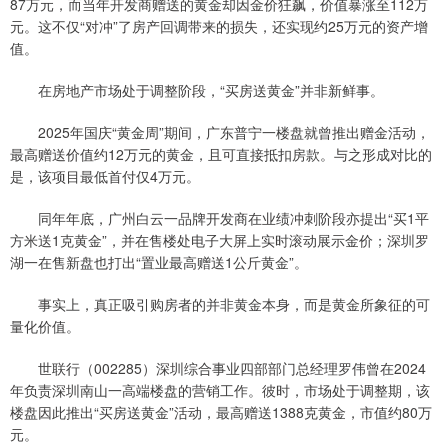
87万元，而当年开发商赠送的黄金却因金价狂飙，价值暴涨至112万
元。这不仅“对冲”了房产回调带来的损失，还实现约25万元的资产增
值。
在房地产市场处于调整阶段，“买房送黄金”并非新鲜事。
2025年国庆“黄金周”期间，广东普宁一楼盘就曾推出赠金活动，
最高赠送价值约12万元的黄金，且可直接抵扣房款。与之形成对比的
是，该项目最低首付仅4万元。
同年年底，广州白云一品牌开发商在业绩冲刺阶段亦提出“买1平
方米送1克黄金”，并在售楼处电子大屏上实时滚动展示金价；深圳罗
湖一在售新盘也打出“置业最高赠送1公斤黄金”。
事实上，真正吸引购房者的并非黄金本身，而是黄金所象征的可
量化价值。
世联行（002285）深圳综合事业四部部门总经理罗伟曾在2024
年负责深圳南山一高端楼盘的营销工作。彼时，市场处于调整期，该
楼盘因此推出“买房送黄金”活动，最高赠送1388克黄金，市值约80万
元。