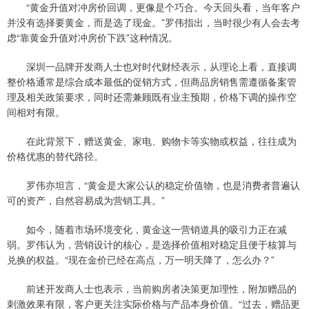
“黄金升值对冲房价回调，更像是个巧合。今天回头看，当年客户
并没有选择要黄金，而是选了现金。”罗伟指出，当时很少有人会去考
虑“靠黄金升值对冲房价下跌”这种情况。
深圳一品牌开发商人士也对时代财经表示，从理论上看，直接调
整价格通常是综合成本最低的促销方式，但商品房销售需遵循备案管
理及相关政策要求，同时还需兼顾既有业主预期，价格下调的操作空
间相对有限。
在此背景下，赠送黄金、家电、购物卡等实物或权益，往往成为
价格优惠的替代路径。
罗伟亦坦言，“黄金是大家公认的稳定价值物，也是消费者普遍认
可的资产，自然容易成为营销工具。”
如今，随着市场环境变化，黄金这一营销道具的吸引力正在减
弱。罗伟认为，营销设计的核心，是选择价值相对稳定且便于核算与
兑换的权益。“现在金价已经在高点，万一明天降了，怎么办？”
前述开发商人士也表示，当前购房者决策更加理性，附加赠品的
刺激效果有限，客户更关注实际价格与产品本身价值。“过去，赠品更