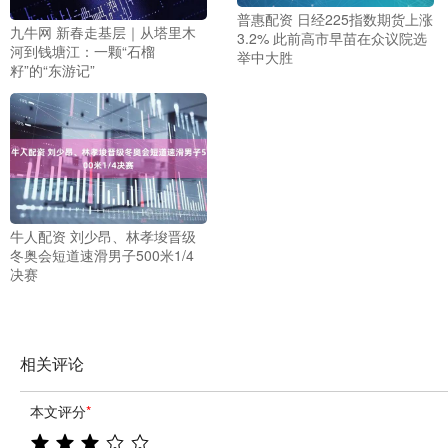
普惠配资 日经225指数期货上涨
九牛网 新春走基层｜从塔里木
3.2% 此前高市早苗在众议院选
河到钱塘江：一颗“石榴
举中大胜
籽”的“东游记”
牛人配资 刘少昂、林孝埈晋级
冬奥会短道速滑男子500米1/4
决赛
相关评论
本文评分
*