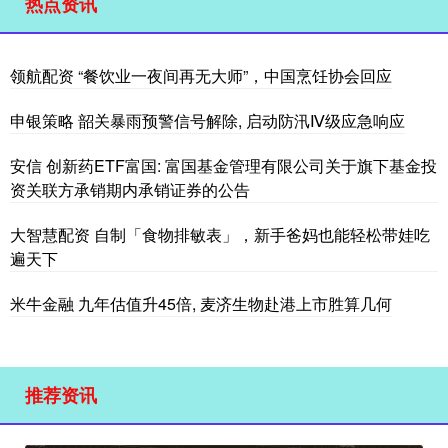
热点资讯
领航配资 “餐饮业一夜间再无大师”，中国烹饪协会回应
申银策略 韶关暴雨预警信号解除, 启动防汛Ⅳ级应急响应
安信 创新药ETF富国: 富国基金管理有限公司关于旗下基金投
资关联方承销期内承销证券的公告
大智慧配资 自制「食物排敏表」，新手爸妈也能轻松带娃吃
遍天下
米牛金融 九年估值升45倍, 麦济生物赴港上市胜算几何
推荐资讯