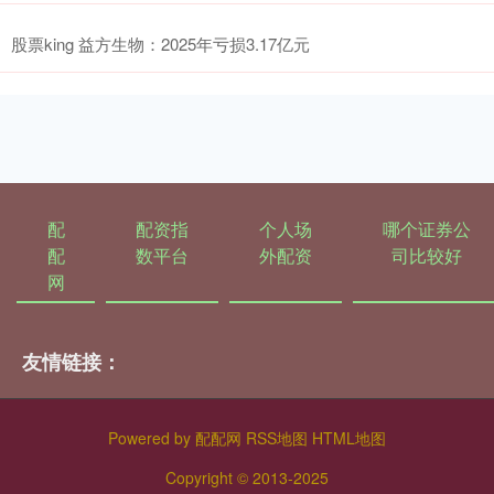
股票king 益方生物：2025年亏损3.17亿元
配
配资指
个人场
哪个证券公
配
数平台
外配资
司比较好
网
友情链接：
Powered by
配配网
RSS地图
HTML地图
Copyright
© 2013-2025