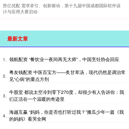
胜亿优配 需求牵引、创新驱动，第十九届中国成都国际软件设
计与应用大赛启动
最新文章
领航配资 “餐饮业一夜间再无大师”，中国烹饪协会回应
1、
粤友钱配资 中医百宝方——炙甘草汤，现代仍然是调治常
2、
见“心病”的重点方剂
牛股堂 都说太空冷到零下270度，却很少有人告诉你：我
3、
们正活在一个温暖的奇迹里
海越互赢 “妈妈，你是否也打听过我？”搬瓜少年一篇《我
4、
的妈妈》看哭全网