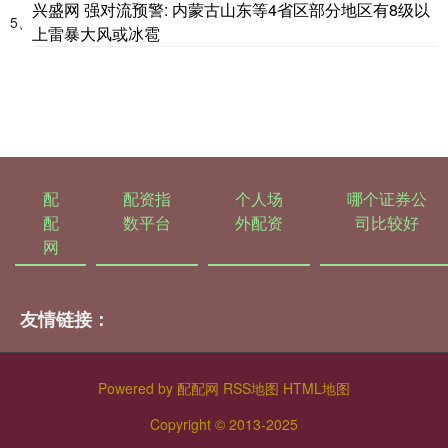
兴盛网 强对流预警: 内蒙古山东等4省区部分地区有8级以
5、
上雷暴大风或冰雹
配
配资指
个人场
哪个证券公
配
数平台
外配资
司比较好
网
友情链接：
Powered by
配配网
RSS地图
HTML地图
Copyright
© 2013-2025