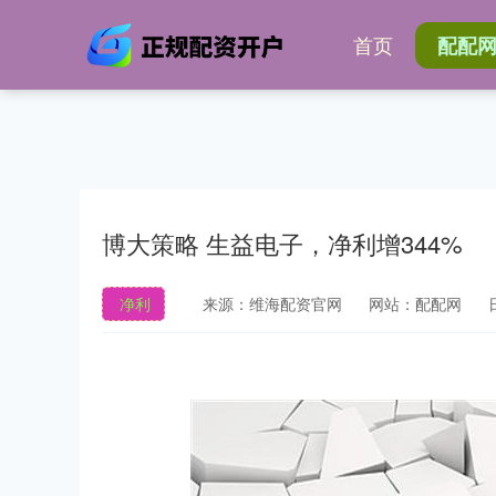
首页
配配
博大策略 生益电子，净利增344%
净利
来源：维海配资官网
网站：配配网