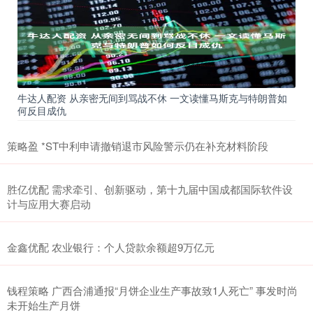
牛达人配资 从亲密无间到骂战不休 一文读懂马斯克与特朗普如
何反目成仇
策略盈 *ST中利申请撤销退市风险警示仍在补充材料阶段
胜亿优配 需求牵引、创新驱动，第十九届中国成都国际软件设
计与应用大赛启动
金鑫优配 农业银行：个人贷款余额超9万亿元
钱程策略 广西合浦通报“月饼企业生产事故致1人死亡” 事发时尚
未开始生产月饼