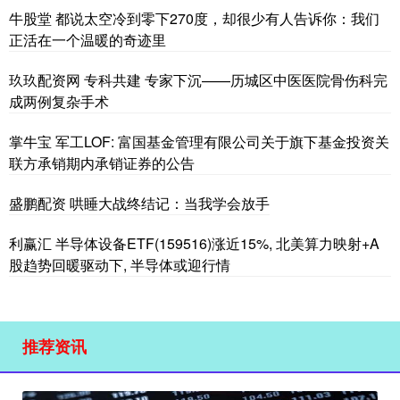
牛股堂 都说太空冷到零下270度，却很少有人告诉你：我们
正活在一个温暖的奇迹里
玖玖配资网 专科共建 专家下沉——历城区中医医院骨伤科完
成两例复杂手术
掌牛宝 军工LOF: 富国基金管理有限公司关于旗下基金投资关
联方承销期内承销证券的公告
盛鹏配资 哄睡大战终结记：当我学会放手
利赢汇 半导体设备ETF(159516)涨近15%, 北美算力映射+A
股趋势回暖驱动下, 半导体或迎行情
推荐资讯