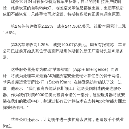
此外10月24日有多位特斯拉车主反馈，自己的特斯拉账户被删
除，此前设置的自动转向灯、地图路况等信息都被重置，重启车机后
依旧不能恢复，只能手动再次设置。特斯拉客服称正紧急调查原因。
第2名英伟达收高2.22%，成交241.36亿美元。该股本周累计上涨
1.66%。
第3名苹果收高1.25%，成交100.07亿美元。周五有报道称，苹果
公司已提前开始从其位于德克萨斯州休斯顿的新工厂发货先进AI服务
器。
这些服务器是专为驱动“苹果智能”（Apple Intelligence）而设
计，将成为处理苹果最新AI功能所需安全云端计算任务的骨干网络。
苹果首席运营官萨比-汗（Sabih Khan）在接受采访时确认了这一进
展，他表示：“我们很高兴能从休斯顿工厂运送美国制造的先进服务
器。作为我们对美6000亿美元投资承诺的一部分，这些服务器将被安
装在我们的数据中心，并通过私有云计算技术在支持Apple智能方面发
挥关键作用。”
苹果公司还表示，计划明年进一步扩建该设施，创造数千个就业
岗位。