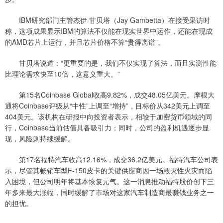
IBM研究部门主管杰伊·甘贝塔（Jay Gambetta）在接受采访时
称，这项成果显示IBM的算法不仅能在现实世界中运作，还能在现成
的AMD芯片上运行，并且芯片价格不算“贵得离谱”。
甘贝塔说道：“更重要的是，我们不仅实现了算法，而且实测性能
比理论需求快至10倍，这意义重大。”
第15名Coinbase Global收高9.82%，成交48.05亿美元。摩根大
通将Coinbase评级从“中性”上调至“增持”，目标价从342美元上调至
404美元。该机构在研报中向投资者表示，相较于加密货币领域的同
行，Coinbase当前估值具备吸引力；同时，公司的盈利机遇逐步显
现，风险则持续缓解。
第17名福特汽车收高12.16%，成交36.2亿美元。福特汽车公司表
示，尽管其畅销车型F-150皮卡的关键供应商因一场毁灭性火灾而陷
入困境，但公司明年将基本恢复元气。这一消息推动福特股价创下三
年多来最大涨幅，同时缓解了市场对这家汽车制造商最赚钱业务之一
的担忧。