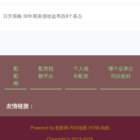
日升策略 30年期美债收益率跌8个基点
配
配资指
个人场
哪个证券公
配
数平台
外配资
司比较好
网
友情链接：
Powered by
配配网
RSS地图
HTML地图
Copyright
© 2013-2025