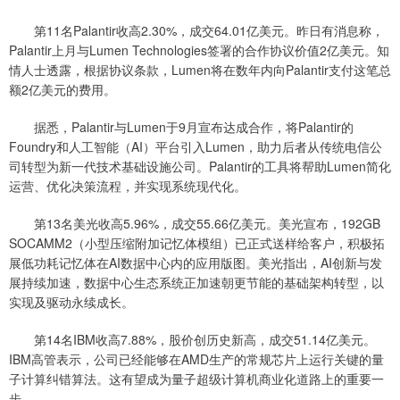
第11名Palantir收高2.30%，成交64.01亿美元。昨日有消息称，
Palantir上月与Lumen Technologies签署的合作协议价值2亿美元。知
情人士透露，根据协议条款，Lumen将在数年内向Palantir支付这笔总
额2亿美元的费用。
据悉，Palantir与Lumen于9月宣布达成合作，将Palantir的
Foundry和人工智能（AI）平台引入Lumen，助力后者从传统电信公
司转型为新一代技术基础设施公司。Palantir的工具将帮助Lumen简化
运营、优化决策流程，并实现系统现代化。
第13名美光收高5.96%，成交55.66亿美元。美光宣布，192GB
SOCAMM2（小型压缩附加记忆体模组）已正式送样给客户，积极拓
展低功耗记忆体在AI数据中心内的应用版图。美光指出，AI创新与发
展持续加速，数据中心生态系统正加速朝更节能的基础架构转型，以
实现及驱动永续成长。
第14名IBM收高7.88%，股价创历史新高，成交51.14亿美元。
IBM高管表示，公司已经能够在AMD生产的常规芯片上运行关键的量
子计算纠错算法。这有望成为量子超级计算机商业化道路上的重要一
步。