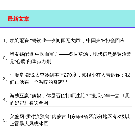
最新文章
领航配资 “餐饮业一夜间再无大师”，中国烹饪协会回应
1、
粤友钱配资 中医百宝方——炙甘草汤，现代仍然是调治常
2、
见“心病”的重点方剂
牛股堂 都说太空冷到零下270度，却很少有人告诉你：我
3、
们正活在一个温暖的奇迹里
海越互赢 “妈妈，你是否也打听过我？”搬瓜少年一篇《我
4、
的妈妈》看哭全网
兴盛网 强对流预警: 内蒙古山东等4省区部分地区有8级以
5、
上雷暴大风或冰雹