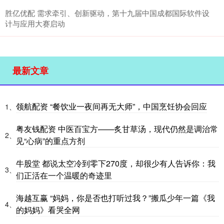
胜亿优配 需求牵引、创新驱动，第十九届中国成都国际软件设
计与应用大赛启动
最新文章
领航配资 “餐饮业一夜间再无大师”，中国烹饪协会回应
1、
粤友钱配资 中医百宝方——炙甘草汤，现代仍然是调治常
2、
见“心病”的重点方剂
牛股堂 都说太空冷到零下270度，却很少有人告诉你：我
3、
们正活在一个温暖的奇迹里
海越互赢 “妈妈，你是否也打听过我？”搬瓜少年一篇《我
4、
的妈妈》看哭全网