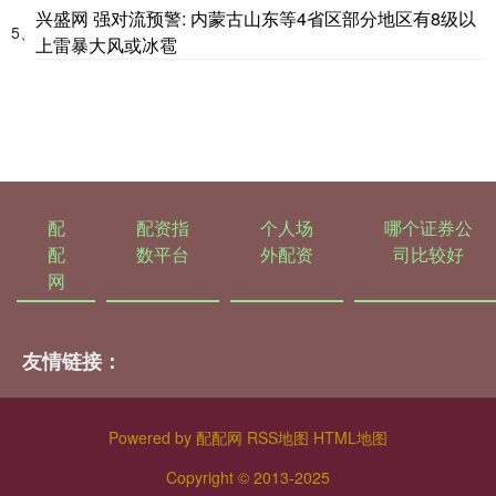
兴盛网 强对流预警: 内蒙古山东等4省区部分地区有8级以
5、
上雷暴大风或冰雹
配
配资指
个人场
哪个证券公
配
数平台
外配资
司比较好
网
友情链接：
Powered by
配配网
RSS地图
HTML地图
Copyright
© 2013-2025