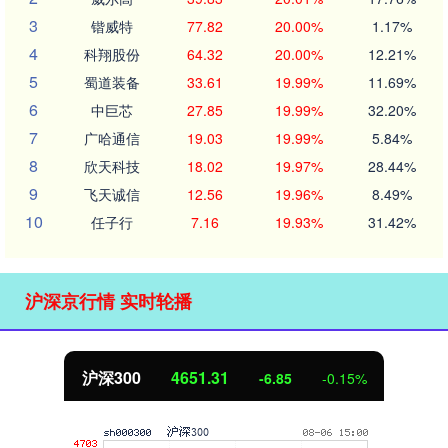
3
锴威特
77.82
20.00%
1.17%
4
科翔股份
64.32
20.00%
12.21%
5
蜀道装备
33.61
19.99%
11.69%
6
中巨芯
27.85
19.99%
32.20%
7
广哈通信
19.03
19.99%
5.84%
8
欣天科技
18.02
19.97%
28.44%
9
飞天诚信
12.56
19.96%
8.49%
10
任子行
7.16
19.93%
31.42%
沪深京行情 实时轮播
北证50
1122.88
0.15%
3.42
0