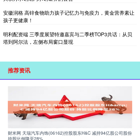
安徽润格 高锌食物助力孩子记忆力与免疫力，黄金营养素让
孩子更健康！
明利配资端 三季度展望特邀嘉宾与二季榜TOP3共话：从贝
塔到阿尔法，左侧布局窗口显现
推荐资讯
财米网 天瑞汽车内饰(06162)控股股东H&C 减持94亿股公司股份
持股比例降至28%