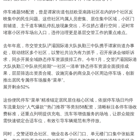
停车难题58配资，曾是谭家街道包括欧亚南路社区在内的9个社区反
映集中的民生问题。这些社区均属人员密集、居住集中区域，小区门
前辅道、主干道车辆乱停乱放现象突出，不仅挤占通行空间，还时常
堵塞小区停车场出入口，违停治理更是基层交管工作的重点难点。
去年年底，市交管支队浐灞国际港大队执勤三中队携手谭家街道办事
处，联动辖区多个社区，以警社共治为有力抓手，召开座谈会倾听诉
求，同步开展全域静态停车资源摸排工作。今年1月，交管浐灞国际港
大队执勤三中队依托前期“一社区一清单”静态停车资源全面摸排成
果，层层筛选出资质合规、设施完备的商业及小区周边停车场，创新
推出居民专属停车场服务“菜单”。
展开剩余52%
这份便民停车“菜单”精准锚定居民居住核心区域，依据停车场日均停
车流量划分“人气爆款”“热门推荐”等类别58配资，清晰标注各停车场收
费标准，还重点列明提供充电、洗车等增值服务的场地，让群众能按
需快速锁定合适车位，有效引导车辆规范有序停放。
同时，交警还联合社区、物业在各小区门口、单元楼门口集中张贴菜