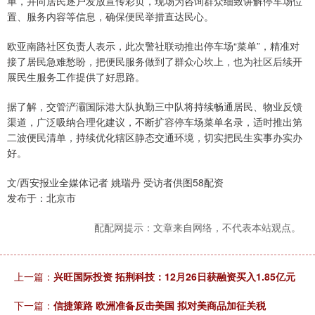
单，并向居民逐户发放宣传彩页，现场为咨询群众细致讲解停车场位
置、服务内容等信息，确保便民举措直达民心。
欧亚南路社区负责人表示，此次警社联动推出停车场“菜单”，精准对
接了居民急难愁盼，把便民服务做到了群众心坎上，也为社区后续开
展民生服务工作提供了好思路。
据了解，交管浐灞国际港大队执勤三中队将持续畅通居民、物业反馈
渠道，广泛吸纳合理化建议，不断扩容停车场菜单名录，适时推出第
二波便民清单，持续优化辖区静态交通环境，切实把民生实事办实办
好。
文/西安报业全媒体记者 姚瑞丹 受访者供图58配资
发布于：北京市
配配网提示：文章来自网络，不代表本站观点。
上一篇：
兴旺国际投资 拓荆科技：12月26日获融资买入1.85亿元
下一篇：
信捷策路 欧洲准备反击美国 拟对美商品加征关税