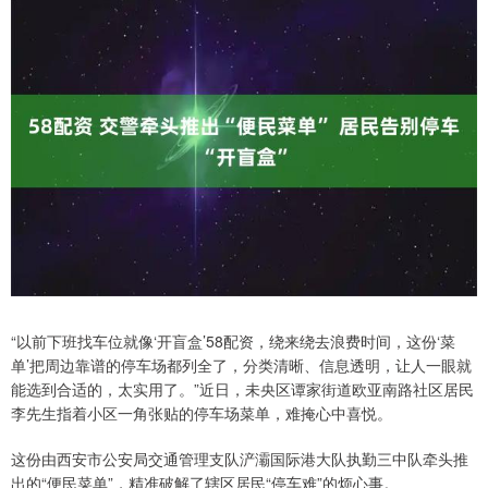
“以前下班找车位就像‘开盲盒’58配资，绕来绕去浪费时间，这份‘菜
单’把周边靠谱的停车场都列全了，分类清晰、信息透明，让人一眼就
能选到合适的，太实用了。”近日，未央区谭家街道欧亚南路社区居民
李先生指着小区一角张贴的停车场菜单，难掩心中喜悦。
这份由西安市公安局交通管理支队浐灞国际港大队执勤三中队牵头推
出的“便民菜单”，精准破解了辖区居民“停车难”的烦心事。