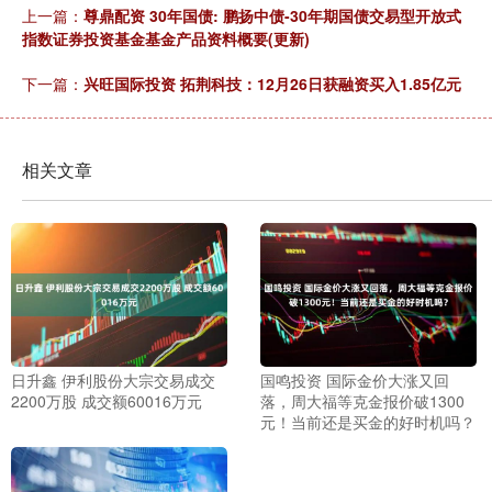
上一篇：
尊鼎配资 30年国债: 鹏扬中债-30年期国债交易型开放式
指数证券投资基金基金产品资料概要(更新)
下一篇：
兴旺国际投资 拓荆科技：12月26日获融资买入1.85亿元
相关文章
日升鑫 伊利股份大宗交易成交
国鸣投资 国际金价大涨又回
2200万股 成交额60016万元
落，周大福等克金报价破1300
元！当前还是买金的好时机吗？