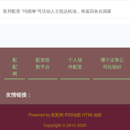
富邦配资 “玛德琳”号活动人士抵达机场，将返回各自国家
配
配资指
个人场
哪个证券公
配
数平台
外配资
司比较好
网
友情链接：
Powered by
配配网
RSS地图
HTML地图
Copyright
© 2013-2025