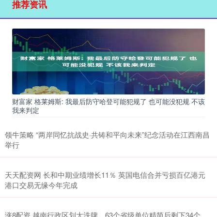
推荐资讯
财富家 格莱姆斯: 我最后防守哈登可能犯规了 也可能没犯规 不该
我来判定
领牛策略 “两岸同忆抗战史·共铸和平向未来”纪念活动在江西南昌
举行
天天配资网 长和中期业绩增长11％ 英国电信合并亏损百亿港元
港口交易无缘今年完成
涨8配资 越南行政区划大洗牌，63个省级单位精简后剩下34个