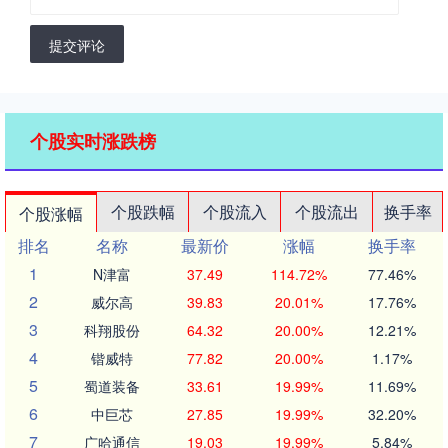
提交评论
个股实时涨跌榜
个股跌幅
个股流入
个股流出
换手率
个股涨幅
排名
名称
最新价
涨幅
换手率
1
N津富
37.49
114.72%
77.46%
2
威尔高
39.83
20.01%
17.76%
3
科翔股份
64.32
20.00%
12.21%
4
锴威特
77.82
20.00%
1.17%
5
蜀道装备
33.61
19.99%
11.69%
6
中巨芯
27.85
19.99%
32.20%
7
广哈通信
19.03
19.99%
5.84%