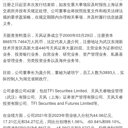
注册之日起至本次发行结束前，如发生重大事项应及时报告上海证券
交易所并按有关规定处理。公司董事会将按照批复文件和相关法律法
规的要求盈策略，在规定期限内办理相关事项，并及时履行信息披露
义务。
天眼查资料显示，天风证券成立于2000年03月29日，注册资本
866575.7464万人民币，法定代表人庞介民，注册地址为武汉东湖新
技术开发区高新大道446号天风证券大厦20层。主营业务为证券经纪
业务、投资银行业务、自营业务、研究业务、资产管理业务、私募基
金管理业务、另类投资业务以及海外业务等。
目前，公司董事长为庞介民，董秘为诸培宁，员工人数为3893人，实
际控制人为湖北省财政厅。
公司参股公司42家，包括TFI Securities Limited、天风天睿物业管理
（武汉）有限公司、天风（上海）证券资产管理有限公司、天风天睿
投资有限公司、TFI Securities and Futures Limited等。
在业绩方面，公司2021年至2023年营业收入分别为44.06亿元、
17.21亿元和34.27亿元，同比分别增长1.06%、-60.94%和99.10%。
归母净利润分别为5.86亿元、-15.09亿元和3.07亿元，归母净利润同