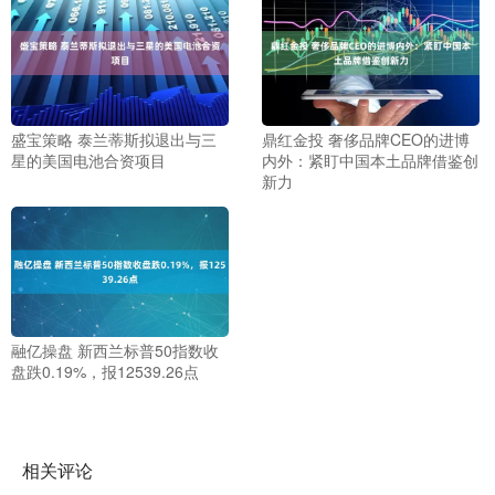
盛宝策略 泰兰蒂斯拟退出与三
鼎红金投 奢侈品牌CEO的进博
星的美国电池合资项目
内外：紧盯中国本土品牌借鉴创
新力
融亿操盘 新西兰标普50指数收
盘跌0.19%，报12539.26点
相关评论