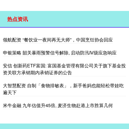
热点资讯
领航配资 “餐饮业一夜间再无大师”，中国烹饪协会回应
申银策略 韶关暴雨预警信号解除, 启动防汛Ⅳ级应急响应
安信 创新药ETF富国: 富国基金管理有限公司关于旗下基金投
资关联方承销期内承销证券的公告
大智慧配资 自制「食物排敏表」，新手爸妈也能轻松带娃吃
遍天下
米牛金融 九年估值升45倍, 麦济生物赴港上市胜算几何