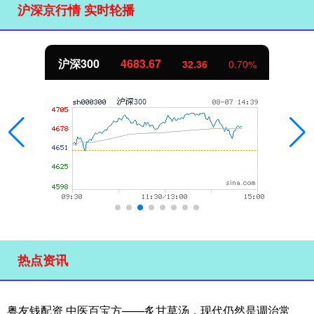
沪深京行情 实时轮播
北证50
1132.66
9.79
0.87%
热点资讯
粤友钱配资 中医百宝方——炙甘草汤，现代仍然是调治常