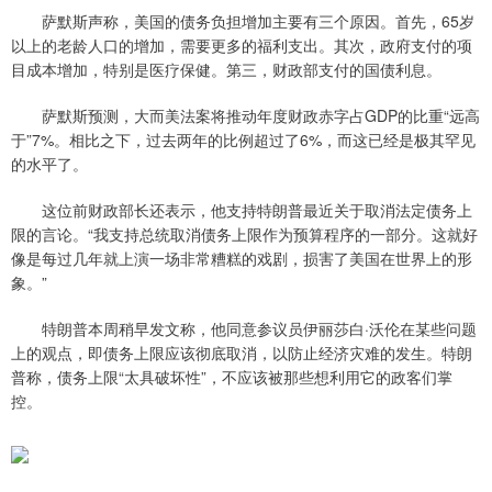
萨默斯声称，美国的债务负担增加主要有三个原因。首先，65岁
以上的老龄人口的增加，需要更多的福利支出。其次，政府支付的项
目成本增加，特别是医疗保健。第三，财政部支付的国债利息。
萨默斯预测，大而美法案将推动年度财政赤字占GDP的比重“远高
于”7%。相比之下，过去两年的比例超过了6%，而这已经是极其罕见
的水平了。
这位前财政部长还表示，他支持特朗普最近关于取消法定债务上
限的言论。“我支持总统取消债务上限作为预算程序的一部分。这就好
像是每过几年就上演一场非常糟糕的戏剧，损害了美国在世界上的形
象。”
特朗普本周稍早发文称，他同意参议员伊丽莎白·沃伦在某些问题
上的观点，即债务上限应该彻底取消，以防止经济灾难的发生。特朗
普称，债务上限“太具破坏性”，不应该被那些想利用它的政客们掌
控。