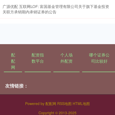
广源优配 互联网LOF: 富国基金管理有限公司关于旗下基金投资
关联方承销期内承销证券的公告
配
配资指
个人场
哪个证券公
配
数平台
外配资
司比较好
网
友情链接：
Powered by
配配网
RSS地图
HTML地图
Copyright
© 2013-2025