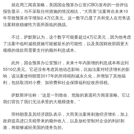
就在周三闻喜策略，美国国会预算办公室(CBO)发布的一份评估
报告显示，与不采取任何措施的情况相比，“大而美”法案将在未来10
年导致预算赤字增加2.4万亿美元。这一数字凸显了共和党人在兜售该
法案财政稳健性方面所面临的挑战。
不过，萨默斯认为，这个数字可能要超过4万亿美元，因为他考虑
了法案中临时减税措施可能被延长的可能性，以及美国财政部因更大
规模的借款而需要支付的额外利息成本。
此外，国会预算办公室预计，未来十年内新增的利息成本将达到
5510亿美元。它还没有考虑其他动态影响，比如法案对经济增长的影
响，该法案使特朗普2017年的所得税削减永久化，并增加了其他福
利，包括取消对小费、加班费和社会保障福利征收所得税。
萨默斯评论称：“这是一剂致命、危险的衰退药方闻喜策略。它让
我们背负了我们无法承受的大规模债务。”
而特朗普及其经济团队表示，大而美法案将刺激经济增长，加上
政府提高进口关税带来的额外收入，以及放松管制对企业的利好刺
激，将能够减轻美国的债务负担。